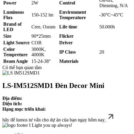
On-off,
Power
2W
Control
Dimming, N/A
Luminous
Environment
150-152 lm
-30°C~45°C
Flux
Temperature
Brand of
Cree, Osram
Life time
50.000h
LED
Size
90*25mm
Flicker
Light Source
COB
Driver
Color
3000K,
IP Class
20
Tempreture
4000K
Beam Angle
15-24-38°
Materials
Có thể bạn quan tâm
LS-IM512SMD1 Đèn Decor Mini
Địa điểm:
Diện tích:
Hạng mục triển khai:
hãy để lumos tư vấn cho dự án của bạn ngay hôm nay
I Light you up always!