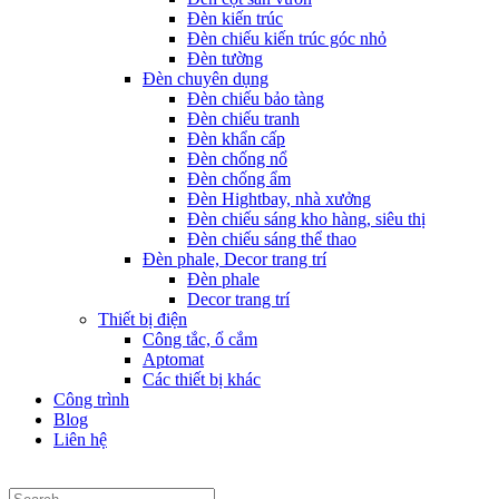
Đèn kiến trúc
Đèn chiếu kiến trúc góc nhỏ
Đèn tường
Đèn chuyên dụng
Đèn chiếu bảo tàng
Đèn chiếu tranh
Đèn khẩn cấp
Đèn chống nổ
Đèn chống ẩm
Đèn Hightbay, nhà xưởng
Đèn chiếu sáng kho hàng, siêu thị
Đèn chiếu sáng thể thao
Đèn phale, Decor trang trí
Đèn phale
Decor trang trí
Thiết bị điện
Công tắc, ổ cắm
Aptomat
Các thiết bị khác
Công trình
Blog
Liên hệ