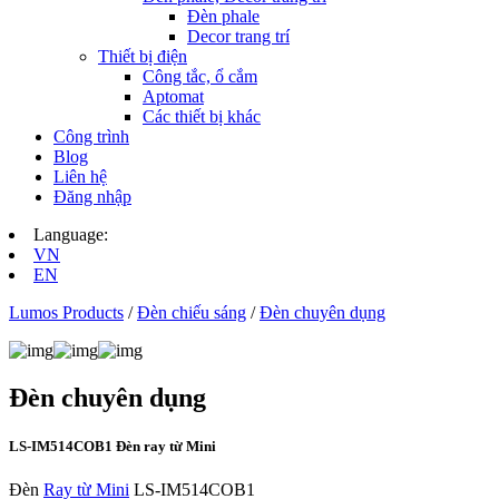
Đèn phale
Decor trang trí
Thiết bị điện
Công tắc, ổ cắm
Aptomat
Các thiết bị khác
Công trình
Blog
Liên hệ
Đăng nhập
Language:
VN
EN
Lumos Products
/
Đèn chiếu sáng
/
Đèn chuyên dụng
Đèn chuyên dụng
LS-IM514COB1 Đèn ray từ Mini
Đèn
Ray từ Mini
LS-IM514COB1