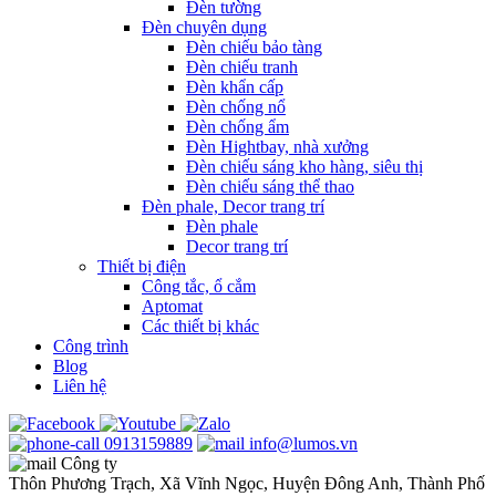
Đèn tường
Đèn chuyên dụng
Đèn chiếu bảo tàng
Đèn chiếu tranh
Đèn khẩn cấp
Đèn chống nổ
Đèn chống ẩm
Đèn Hightbay, nhà xưởng
Đèn chiếu sáng kho hàng, siêu thị
Đèn chiếu sáng thể thao
Đèn phale, Decor trang trí
Đèn phale
Decor trang trí
Thiết bị điện
Công tắc, ổ cắm
Aptomat
Các thiết bị khác
Công trình
Blog
Liên hệ
0913159889
info@lumos.vn
Công ty
Thôn Phương Trạch, Xã Vĩnh Ngọc, Huyện Đông Anh, Thành Phố