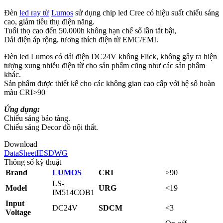
Đèn
led ray từ
Lumos
sử dụng chip led Cree có hiệu suất chiếu sáng
cao, giảm tiêu thụ điện năng.
Tuổi thọ cao đến 50.000h không hạn chế số lần tắt bật,
Dải điện áp rộng, tương thích điện từ EMC/EMI.
Đèn led Lumos có dải điện DC24V không Flick, không gây ra hiện
tượng xung nhiễu điện từ cho sản phẩm cũng như các sản phẩm
khác.
Sản phẩm được thiết kế cho các không gian cao cấp với hệ số hoàn
màu CRI>90
Ứng dụng:
Chiếu sáng bảo tàng.
Chiếu sáng Decor đồ nội thất.
Download
DataSheet
IES
DWG
Thông số kỹ thuật
Brand
LUMOS
CRI
≥
90
LS-
Model
URG
<19
IM514COB1
Input
DC24V
SDCM
<3
Voltage