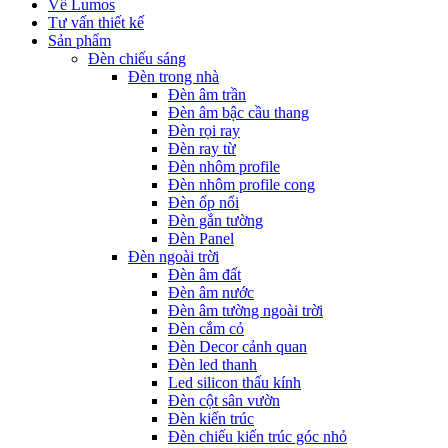
Về Lumos
Tư vấn thiết kế
Sản phẩm
Đèn chiếu sáng
Đèn trong nhà
Đèn âm trần
Đèn âm bậc cầu thang
Đèn rọi ray
Đèn ray từ
Đèn nhôm profile
Đèn nhôm profile cong
Đèn ốp nổi
Đèn gắn tường
Đèn Panel
Đèn ngoài trời
Đèn âm đất
Đèn âm nước
Đèn âm tường ngoài trời
Đèn cắm cỏ
Đèn Decor cảnh quan
Đèn led thanh
Led silicon thấu kính
Đèn cột sân vườn
Đèn kiến trúc
Đèn chiếu kiến trúc góc nhỏ