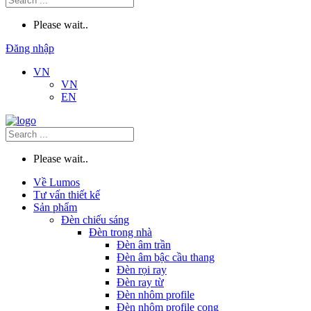
Please wait..
Đăng nhập
VN
VN
EN
Please wait..
Về Lumos
Tư vấn thiết kế
Sản phẩm
Đèn chiếu sáng
Đèn trong nhà
Đèn âm trần
Đèn âm bậc cầu thang
Đèn rọi ray
Đèn ray từ
Đèn nhôm profile
Đèn nhôm profile cong