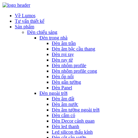
Về Lumos
Tư vấn thiết kế
Sản phẩm
Đèn chiếu sáng
Đèn trong nhà
Đèn âm trần
Đèn âm bậc cầu thang
Đèn rọi ray
Đèn ray từ
Đèn nhôm profile
Đèn nhôm profile cong
Đèn ốp nổi
Đèn gắn tường
Đèn Panel
Đèn ngoài trời
Đèn âm đất
Đèn âm nước
Đèn âm tường ngoài trời
Đèn cắm cỏ
Đèn Decor cảnh quan
Đèn led thanh
Led silicon thấu kính
Đèn cột sân vườn