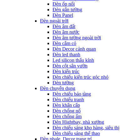
Đèn ốp nổi
Đèn gắn tường
Đèn Panel
Đèn ngoài trời
Đèn âm đất
Đèn âm nước
Đèn âm tường ngoài trời
Đèn cắm cỏ
Đèn Decor cảnh quan
Đèn led thanh
Led silicon thấu kính
Đèn cột sân vườn
Đèn kiến trúc
Đèn chiếu kiến trúc góc nhỏ
Đèn tường
Đèn chuyên dụng
Đèn chiếu bảo tàng
Đèn chiếu tranh
Đèn khẩn cấp
Đèn chống nổ
Đèn chống ẩm
Đèn Hightbay, nhà xưởng
Đèn chiếu sáng kho hàng, siêu thị
Đèn chiếu sáng thể thao
Đèn phale, Decor trang trí