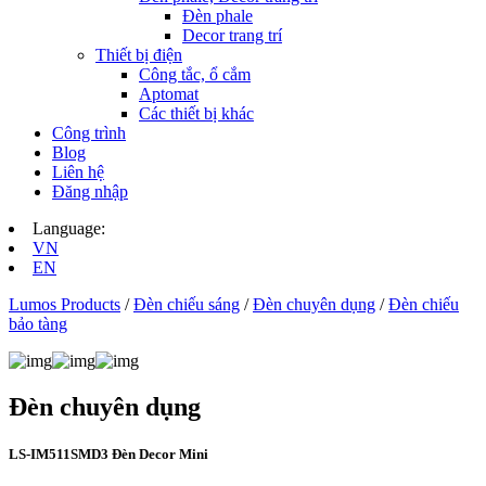
Đèn phale
Decor trang trí
Thiết bị điện
Công tắc, ổ cắm
Aptomat
Các thiết bị khác
Công trình
Blog
Liên hệ
Đăng nhập
Language:
VN
EN
Lumos Products
/
Đèn chiếu sáng
/
Đèn chuyên dụng
/
Đèn chiếu
bảo tàng
Đèn chuyên dụng
LS-IM511SMD3 Đèn Decor Mini