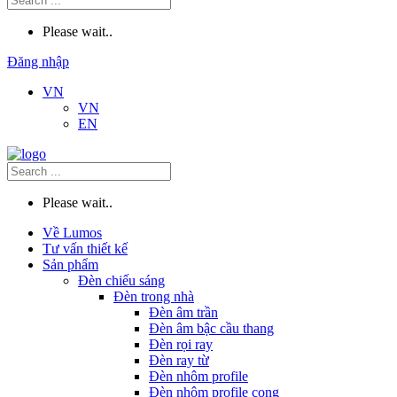
Please wait..
Đăng nhập
VN
VN
EN
Please wait..
Về Lumos
Tư vấn thiết kế
Sản phẩm
Đèn chiếu sáng
Đèn trong nhà
Đèn âm trần
Đèn âm bậc cầu thang
Đèn rọi ray
Đèn ray từ
Đèn nhôm profile
Đèn nhôm profile cong