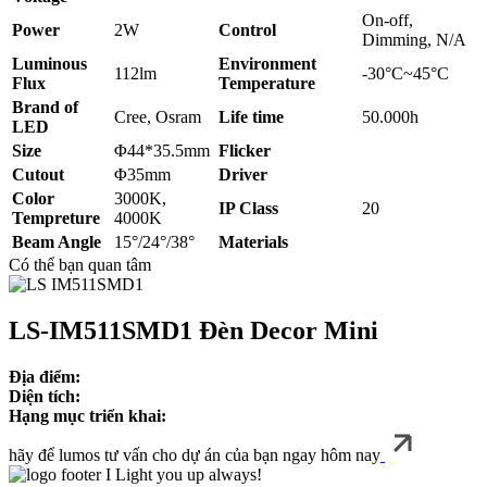
On-off,
Power
2W
Control
Dimming, N/A
Luminous
Environment
112lm
-30°C~45°C
Flux
Temperature
Brand of
Cree, Osram
Life time
50.000h
LED
Size
Φ44*35.5mm
Flicker
Cutout
Φ35mm
Driver
Color
3000K,
IP Class
20
Tempreture
4000K
Beam Angle
15°/24°/38°
Materials
Có thể bạn quan tâm
LS-IM511SMD1 Đèn Decor Mini
Địa điểm:
Diện tích:
Hạng mục triển khai:
hãy để lumos tư vấn cho dự án của bạn ngay hôm nay
I Light you up always!