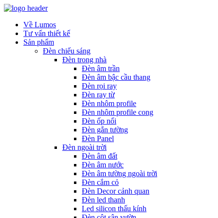
Về Lumos
Tư vấn thiết kế
Sản phẩm
Đèn chiếu sáng
Đèn trong nhà
Đèn âm trần
Đèn âm bậc cầu thang
Đèn rọi ray
Đèn ray từ
Đèn nhôm profile
Đèn nhôm profile cong
Đèn ốp nổi
Đèn gắn tường
Đèn Panel
Đèn ngoài trời
Đèn âm đất
Đèn âm nước
Đèn âm tường ngoài trời
Đèn cắm cỏ
Đèn Decor cảnh quan
Đèn led thanh
Led silicon thấu kính
Đèn cột sân vườn