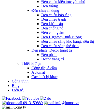
Đèn chiếu kiến trúc góc nhỏ
Đèn tường
Đèn chuyên dụng
Đèn chiếu bảo tàng
Đèn chiếu tranh
Đèn khẩn cấp
Đèn chống nổ
Đèn chống ẩm
Đèn Hightbay, nhà xưởng
Đèn chiếu sáng kho hàng, siêu thị
Đèn chiếu sáng thể thao
Đèn phale, Decor trang trí
Đèn phale
Decor trang trí
Thiết bị điện
Công tắc, ổ cắm
Aptomat
Các thiết bị khác
Công trình
Blog
Liên hệ
0913159889
info@lumos.vn
Công ty