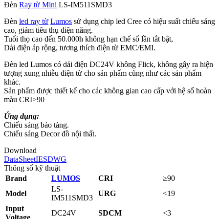
Đèn
Ray từ Mini
LS-IM511SMD3
Đèn
led ray từ
Lumos
sử dụng chip led Cree có hiệu suất chiếu sáng
cao, giảm tiêu thụ điện năng.
Tuổi thọ cao đến 50.000h không hạn chế số lần tắt bật,
Dải điện áp rộng, tương thích điện từ EMC/EMI.
Đèn led Lumos có dải điện DC24V không Flick, không gây ra hiện
tượng xung nhiễu điện từ cho sản phẩm cũng như các sản phẩm
khác.
Sản phẩm được thiết kế cho các không gian cao cấp với hệ số hoàn
màu CRI>90
Ứng dụng:
Chiếu sáng bảo tàng.
Chiếu sáng Decor đồ nội thất.
Download
DataSheet
IES
DWG
Thông số kỹ thuật
Brand
LUMOS
CRI
≥
90
LS-
Model
URG
<19
IM511SMD3
Input
DC24V
SDCM
<3
Voltage