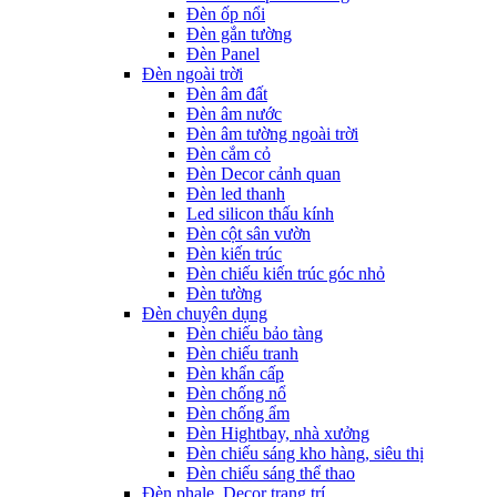
Đèn ốp nổi
Đèn gắn tường
Đèn Panel
Đèn ngoài trời
Đèn âm đất
Đèn âm nước
Đèn âm tường ngoài trời
Đèn cắm cỏ
Đèn Decor cảnh quan
Đèn led thanh
Led silicon thấu kính
Đèn cột sân vườn
Đèn kiến trúc
Đèn chiếu kiến trúc góc nhỏ
Đèn tường
Đèn chuyên dụng
Đèn chiếu bảo tàng
Đèn chiếu tranh
Đèn khẩn cấp
Đèn chống nổ
Đèn chống ẩm
Đèn Hightbay, nhà xưởng
Đèn chiếu sáng kho hàng, siêu thị
Đèn chiếu sáng thể thao
Đèn phale, Decor trang trí