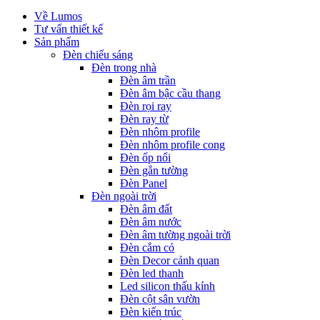
Về Lumos
Tư vấn thiết kế
Sản phẩm
Đèn chiếu sáng
Đèn trong nhà
Đèn âm trần
Đèn âm bậc cầu thang
Đèn rọi ray
Đèn ray từ
Đèn nhôm profile
Đèn nhôm profile cong
Đèn ốp nổi
Đèn gắn tường
Đèn Panel
Đèn ngoài trời
Đèn âm đất
Đèn âm nước
Đèn âm tường ngoài trời
Đèn cắm cỏ
Đèn Decor cảnh quan
Đèn led thanh
Led silicon thấu kính
Đèn cột sân vườn
Đèn kiến trúc