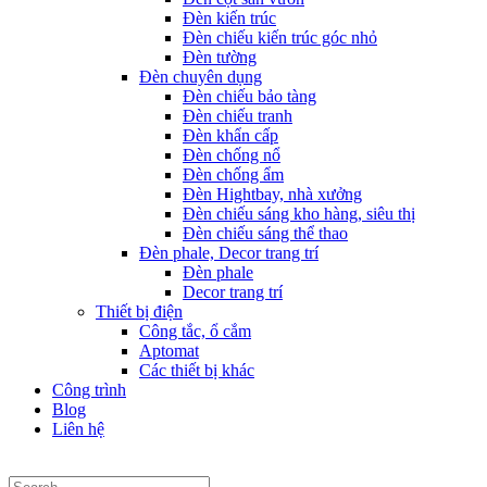
Đèn kiến trúc
Đèn chiếu kiến trúc góc nhỏ
Đèn tường
Đèn chuyên dụng
Đèn chiếu bảo tàng
Đèn chiếu tranh
Đèn khẩn cấp
Đèn chống nổ
Đèn chống ẩm
Đèn Hightbay, nhà xưởng
Đèn chiếu sáng kho hàng, siêu thị
Đèn chiếu sáng thể thao
Đèn phale, Decor trang trí
Đèn phale
Decor trang trí
Thiết bị điện
Công tắc, ổ cắm
Aptomat
Các thiết bị khác
Công trình
Blog
Liên hệ