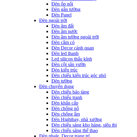
Đèn ốp nổi
Đèn gắn tường
Đèn Panel
Đèn ngoài trời
Đèn âm đất
Đèn âm nước
Đèn âm tường ngoài trời
Đèn cắm cỏ
Đèn Decor cảnh quan
Đèn led thanh
Led silicon thấu kính
Đèn cột sân vườn
Đèn kiến trúc
Đèn chiếu kiến trúc góc nhỏ
Đèn tường
Đèn chuyên dụng
Đèn chiếu bảo tàng
Đèn chiếu tranh
Đèn khẩn cấp
Đèn chống nổ
Đèn chống ẩm
Đèn Hightbay, nhà xưởng
Đèn chiếu sáng kho hàng, siêu thị
Đèn chiếu sáng thể thao
Đèn phale, Decor trang trí