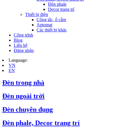
Đèn phale
Decor trang trí
Thiết bị điện
Công tắc, ổ cắm
Aptomat
Các thiết bị khác
Công trình
Blog
Liên hệ
Đăng nhập
Language:
VN
EN
Đèn trong nhà
Đèn ngoài trời
Đèn chuyên dụng
Đèn phale, Decor trang trí