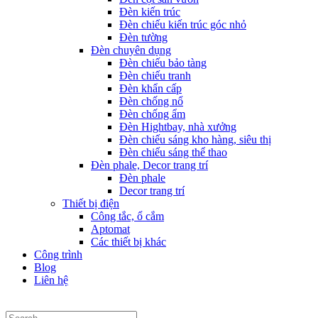
Đèn kiến trúc
Đèn chiếu kiến trúc góc nhỏ
Đèn tường
Đèn chuyên dụng
Đèn chiếu bảo tàng
Đèn chiếu tranh
Đèn khẩn cấp
Đèn chống nổ
Đèn chống ẩm
Đèn Hightbay, nhà xưởng
Đèn chiếu sáng kho hàng, siêu thị
Đèn chiếu sáng thể thao
Đèn phale, Decor trang trí
Đèn phale
Decor trang trí
Thiết bị điện
Công tắc, ổ cắm
Aptomat
Các thiết bị khác
Công trình
Blog
Liên hệ