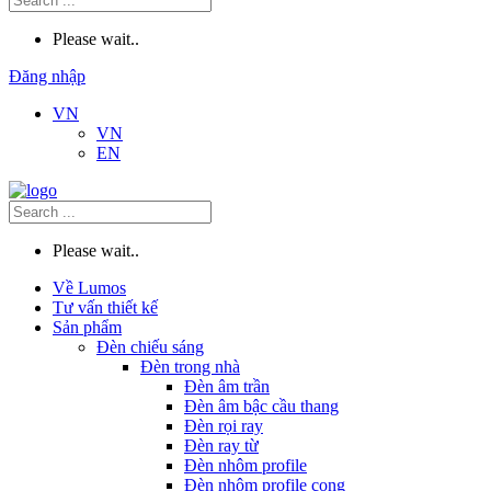
Please wait..
Đăng nhập
VN
VN
EN
Please wait..
Về Lumos
Tư vấn thiết kế
Sản phẩm
Đèn chiếu sáng
Đèn trong nhà
Đèn âm trần
Đèn âm bậc cầu thang
Đèn rọi ray
Đèn ray từ
Đèn nhôm profile
Đèn nhôm profile cong