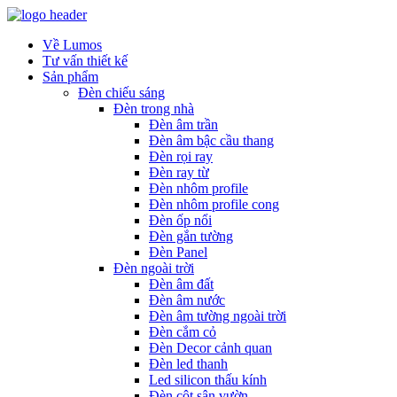
Về Lumos
Tư vấn thiết kế
Sản phẩm
Đèn chiếu sáng
Đèn trong nhà
Đèn âm trần
Đèn âm bậc cầu thang
Đèn rọi ray
Đèn ray từ
Đèn nhôm profile
Đèn nhôm profile cong
Đèn ốp nổi
Đèn gắn tường
Đèn Panel
Đèn ngoài trời
Đèn âm đất
Đèn âm nước
Đèn âm tường ngoài trời
Đèn cắm cỏ
Đèn Decor cảnh quan
Đèn led thanh
Led silicon thấu kính
Đèn cột sân vườn