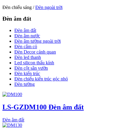
Đèn chiếu sáng /
Đèn ngoài trời
Đèn âm đất
Đèn âm đất
Đèn âm nước
Đèn âm tường ngoài trời
Đèn cắm cỏ
Đèn Decor cảnh quan
Đèn led thanh
Led silicon thấu kính
Đèn cột sân vườn
Đèn kiến trúc
Đèn chiếu kiến trúc góc nhỏ
Đèn tường
LS-GZDM100 Đèn âm đất
Đèn âm đất