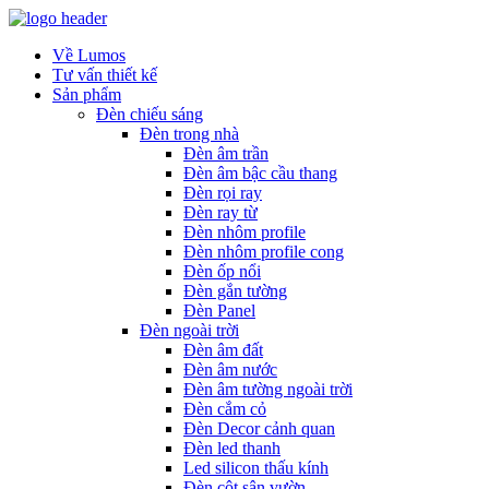
Về Lumos
Tư vấn thiết kế
Sản phẩm
Đèn chiếu sáng
Đèn trong nhà
Đèn âm trần
Đèn âm bậc cầu thang
Đèn rọi ray
Đèn ray từ
Đèn nhôm profile
Đèn nhôm profile cong
Đèn ốp nổi
Đèn gắn tường
Đèn Panel
Đèn ngoài trời
Đèn âm đất
Đèn âm nước
Đèn âm tường ngoài trời
Đèn cắm cỏ
Đèn Decor cảnh quan
Đèn led thanh
Led silicon thấu kính
Đèn cột sân vườn