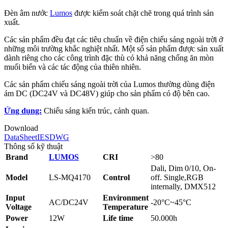
Đèn âm nước
Lumos
được kiểm soát chặt chẽ trong quá trình sản
xuất.
Các sản phẩm đều đạt các tiêu chuẩn về điện chiếu sáng ngoài trời ở
những môi trường khắc nghiệt nhất. Một số sản phẩm được sản xuất
dành riêng cho các công trình đặc thù có khả năng chống ăn mòn
muối biển và các tác động của thiên nhiên.
Các sản phẩm chiếu sáng ngoài trời của Lumos thường dùng điện
ám DC (DC24V và DC48V) giúp cho sản phẩm có độ bên cao.
Ứng dụng:
Chiếu sáng kiến trúc, cảnh quan.
Download
DataSheet
IES
DWG
Thông số kỹ thuật
Brand
LUMOS
CRI
>80
Dali, Dim 0/10, On-
Model
LS-MQ4170
Control
off. Single,RGB
internally, DMX512
Input
Environment
AC/DC24V
-20°C~45°C
Voltage
Temperature
Power
12W
Life time
50.000h