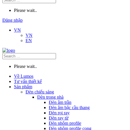
Please wait..
Đăng nhập
VN
VN
EN
Please wait..
Về Lumos
Tư vấn thiết kế
Sản phẩm
Đèn chiếu sáng
Đèn trong nhà
Đèn âm trần
Đèn âm bậc cầu thang
Đèn rọi ray
Đèn ray từ
Đèn nhôm profile
Đèn nhôm profile cong