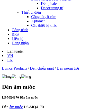
Đèn phale
Decor trang trí
Thiết bị điện
Công tắc, ổ cắm
Aptomat
Các thiết bị khác
Công trình
Blog
Liên hệ
Đăng nhập
Language:
VN
EN
Lumos Products
/
Đèn chiếu sáng
/
Đèn ngoài trời
Đèn âm nước
LS-MQ4170 Đèn âm nước
Đèn
âm nước
LS-MQ4170