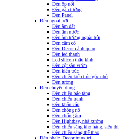
Đèn ốp nổi
Đèn gắn tường
Đèn Panel
Đèn ngoài trời
Đèn âm đất
Đèn âm nước
Đèn âm tường ngoài trời
Đèn cắm cỏ
Đèn Decor cảnh quan
Đèn led thanh
Led silicon thấu kính
Đèn cột sân vườn
Đèn kiến trúc
Đèn chiếu kiến trúc góc nhỏ
Đèn tường
Đèn chuyên dụng
Đèn chiếu bảo tàng
Đèn chiếu tranh
Đèn khẩn cấp
Đèn chống nổ
Đèn chống ẩm
Đèn Hightbay, nhà xưởng
Đèn chiếu sáng kho hàng, siêu thị
Đèn chiếu sáng thể thao
Đèn phale, Decor trang trí