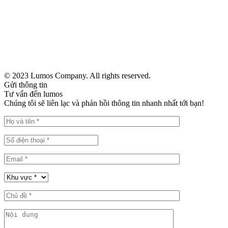
0913159889
info@lumos.vn
Công ty
Thôn Phương Trạch, Xã Vĩnh Ngọc, Huyện Đông Anh, Thành Phố
Hà Nội
VP Hà Nội
Tầng 5, Tòa nhà Luxury, 59 Võ Chí Công, Quận Cầu Giấy, TP. Hà
© 2023 Lumos Company. All rights reserved.
Nội
Gửi thông tin
VP Hồ Chí Minh
Tư vấn đến lumos
319B2 Lý Thường Kiệt, P.15, Quận 11
Chúng tôi sẽ liên lạc và phản hồi thông tin nhanh nhất tới bạn!
VP Quảng Ninh
Căn A9-05 Monbay, Phường Hồng Hải, TP. Hạ Long, Quảng Ninh