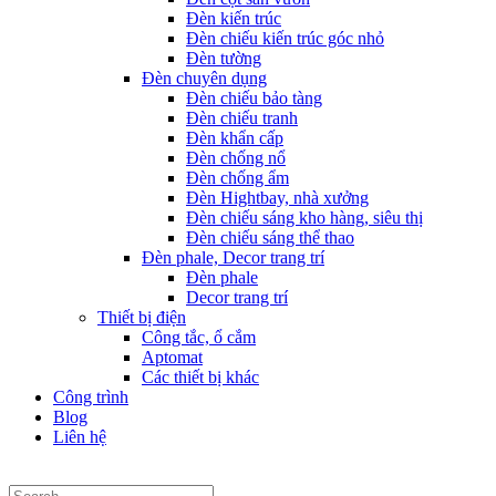
Đèn kiến trúc
Đèn chiếu kiến trúc góc nhỏ
Đèn tường
Đèn chuyên dụng
Đèn chiếu bảo tàng
Đèn chiếu tranh
Đèn khẩn cấp
Đèn chống nổ
Đèn chống ẩm
Đèn Hightbay, nhà xưởng
Đèn chiếu sáng kho hàng, siêu thị
Đèn chiếu sáng thể thao
Đèn phale, Decor trang trí
Đèn phale
Decor trang trí
Thiết bị điện
Công tắc, ổ cắm
Aptomat
Các thiết bị khác
Công trình
Blog
Liên hệ