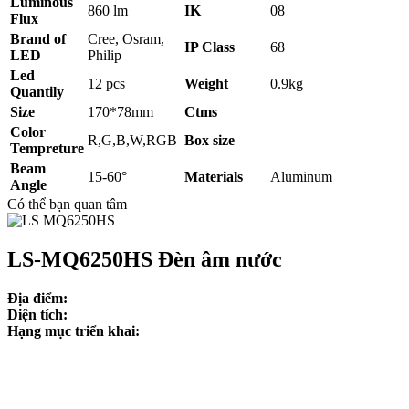
Luminous
860 lm
IK
08
Flux
Brand of
Cree, Osram,
IP Class
68
LED
Philip
Led
12 pcs
Weight
0.9kg
Quantily
Size
170*78mm
Ctms
Color
R,G,B,W,RGB
Box size
Tempreture
Beam
15-60°
Materials
Aluminum
Angle
Có thể bạn quan tâm
LS-MQ6250HS Đèn âm nước
Địa điểm:
Diện tích:
Hạng mục triển khai: