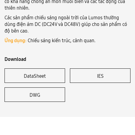
có khả năng chống ăn mòn muối biển và các tác động của
thiên nhiên.
Language:
VN
EN
Các sản phẩm chiếu sáng ngoài trời của Lumos thường
dùng điện ám DC (DC24V và DC48V) giúp cho sản phẩm có
độ bên cao.
Ứng dụng:
Chiếu sáng kiến trúc, cảnh quan.
Download
DataSheet
IES
DWG