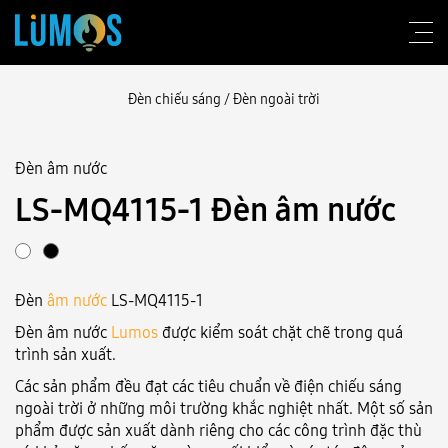
Đèn chiếu sáng
/
Đèn ngoài trời
Đèn âm nước
Về Lumos
LS-MQ4115-1 Đèn âm nước
Tư vấn thiết kế
Sản phẩm
Đèn
âm nước
LS-MQ4115-1
Công trình
Đèn âm nước
Lumos
được kiểm soát chặt chẽ trong quá
Blog
trình sản xuất.
Các sản phẩm đều đạt các tiêu chuẩn về điện chiếu sáng
Liên hệ
ngoài trời ở những môi trường khắc nghiệt nhất. Một số sản
phẩm được sản xuất dành riêng cho các công trình đặc thù
Đăng nhập