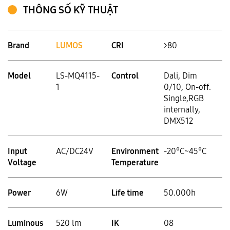
THÔNG SỐ KỸ THUẬT
Brand
LUMOS
CRI
>80
Model
LS-MQ4115-
Control
Dali, Dim
1
0/10, On-off.
Single,RGB
internally,
DMX512
Input
AC/DC24V
Environment
-20°C~45°C
Voltage
Temperature
Power
6W
Life time
50.000h
Luminous
520 lm
IK
08