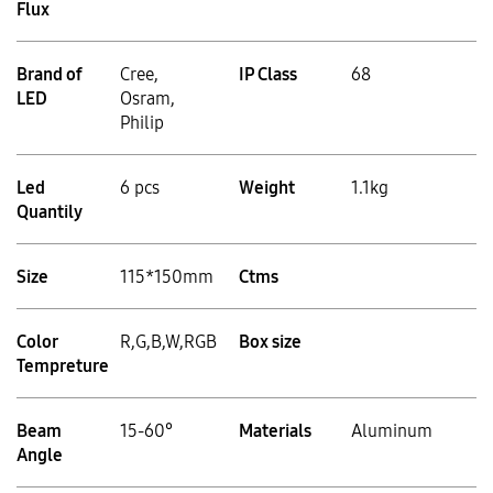
Flux
Brand of
Cree,
IP Class
68
LED
Osram,
Philip
Led
6 pcs
Weight
1.1kg
Quantily
Size
115*150mm
Ctms
Color
R,G,B,W,RGB
Box size
Tempreture
Beam
15-60°
Materials
Aluminum
Angle