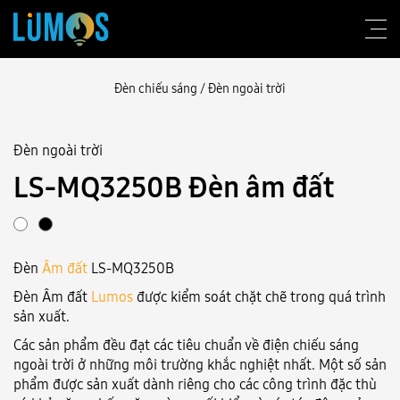
Đèn chiếu sáng
/
Đèn ngoài trời
Đèn ngoài trời
Về Lumos
LS-MQ3250B Đèn âm đất
Tư vấn thiết kế
Sản phẩm
Đèn
Âm đất
LS-MQ3250B
Công trình
Đèn Âm đất
Lumos
được kiểm soát chặt chẽ trong quá trình
Blog
sản xuất.
Các sản phẩm đều đạt các tiêu chuẩn về điện chiếu sáng
Liên hệ
ngoài trời ở những môi trường khắc nghiệt nhất. Một số sản
phẩm được sản xuất dành riêng cho các công trình đặc thù
Đăng nhập