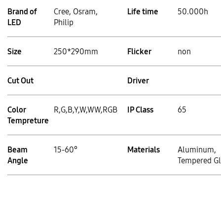
Brand of
Cree, Osram,
Life time
50.000h
LED
Philip
Size
250*290mm
Flicker
non
Cut Out
Driver
Color
R,G,B,Y,W,WW,RGB
IP Class
65
Tempreture
Beam
15-60°
Materials
Aluminum,
Angle
Tempered Gl