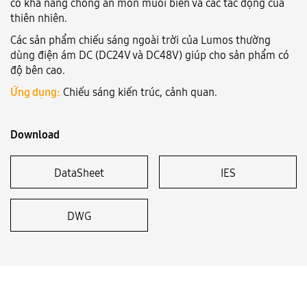
có khả năng chống ăn mòn muối biển và các tác động của
thiên nhiên.
Language:
VN
EN
Các sản phẩm chiếu sáng ngoài trời của Lumos thường
dùng điện ám DC (DC24V và DC48V) giúp cho sản phẩm có
độ bên cao.
Ứng dụng:
Chiếu sáng kiến trúc, cảnh quan.
Download
DataSheet
IES
DWG