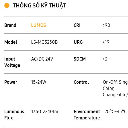
THÔNG SỐ KỸ THUẬT
Brand
LUMOS
CRI
>90
Model
LS-MQ3250B
URG
<19
Input
AC/DC 24V
SDCM
<3
Voltage
Power
15-24W
Control
On-Off, Sing
Color,
Changeable
Luminous
1350-2240lm
Environment
-20°C~45°C
Flux
Temperature