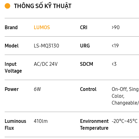
THÔNG SỐ KỸ THUẬT
Brand
LUMOS
CRI
>90
Model
LS-MQ3130
URG
<19
Input
AC/DC 24V
SDCM
<3
Voltage
Power
6W
Control
On-Off, Sing
Color,
Changeable
Luminous
410lm
Environment
-20°C~45°C
Flux
Temperature