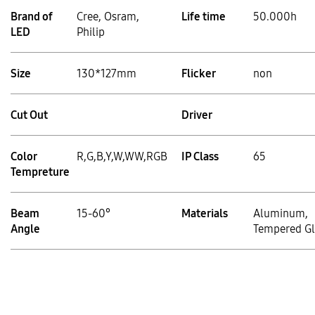
Brand of
Cree, Osram,
Life time
50.000h
LED
Philip
Size
130*127mm
Flicker
non
Cut Out
Driver
Color
R,G,B,Y,W,WW,RGB
IP Class
65
Tempreture
Beam
15-60°
Materials
Aluminum,
Angle
Tempered Gl