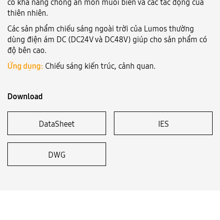
có khả năng chống ăn mòn muối biển và các tác động của
thiên nhiên.
Language:
VN
EN
Các sản phẩm chiếu sáng ngoài trời của Lumos thường
dùng điện ám DC (DC24V và DC48V) giúp cho sản phẩm có
độ bên cao.
Ứng dụng:
Chiếu sáng kiến trúc, cảnh quan.
Download
DataSheet
IES
DWG