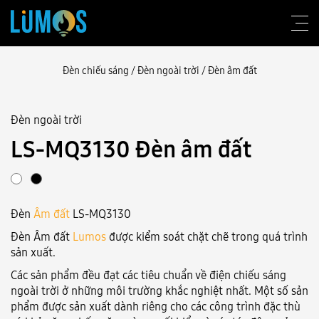
Đèn chiếu sáng
/
Đèn ngoài trời
/
Đèn âm đất
Đèn ngoài trời
Về Lumos
LS-MQ3130 Đèn âm đất
Tư vấn thiết kế
Sản phẩm
Đèn
Âm đất
LS-MQ3130
Công trình
Đèn Âm đất
Lumos
được kiểm soát chặt chẽ trong quá trình
Blog
sản xuất.
Các sản phẩm đều đạt các tiêu chuẩn về điện chiếu sáng
Liên hệ
ngoài trời ở những môi trường khắc nghiệt nhất. Một số sản
phẩm được sản xuất dành riêng cho các công trình đặc thù
Đăng nhập