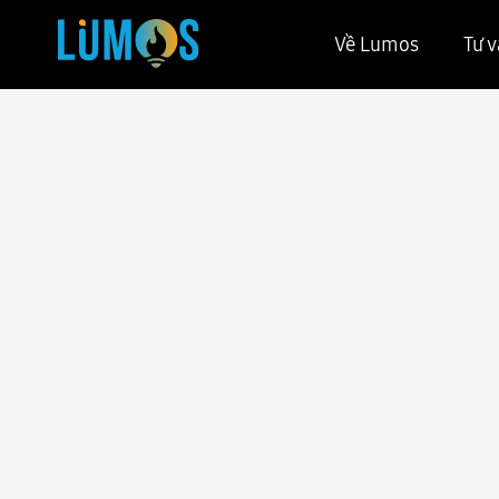
Về Lumos
Tư v