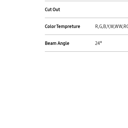
Cut Out
Color Tempreture
R,G,B,Y,W,WW,R
Beam Angle
24°