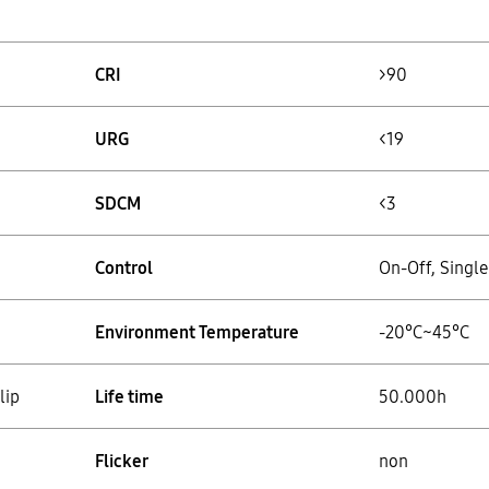
CRI
>90
URG
<19
SDCM
<3
Control
On-Off, Singl
Environment Temperature
-20°C~45°C
lip
Life time
50.000h
Flicker
non