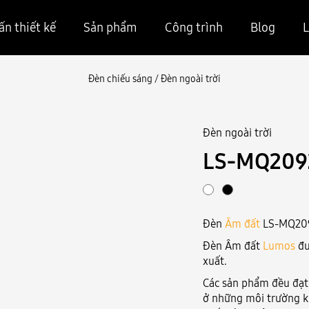
ấn thiết kế
Sản phẩm
Công trình
Blog
L
Đèn chiếu sáng
/
Đèn ngoài trời
Đèn ngoài trời
LS-MQ2092
Đèn
Âm đất
LS-MQ20
Đèn Âm đất
Lumos
đư
xuất.
Các sản phẩm đều đạt 
ở những môi trường k