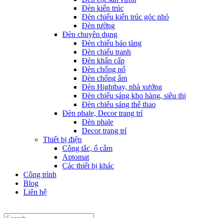
Đèn kiến trúc
Đèn chiếu kiến trúc góc nhỏ
Đèn tường
Đèn chuyên dụng
Đèn chiếu bảo tàng
Đèn chiếu tranh
Đèn khẩn cấp
Đèn chống nổ
Đèn chống ẩm
Đèn Hightbay, nhà xưởng
Đèn chiếu sáng kho hàng, siêu thị
Đèn chiếu sáng thể thao
Đèn phale, Decor trang trí
Đèn phale
Decor trang trí
Thiết bị điện
Công tắc, ổ cắm
Aptomat
Các thiết bị khác
Công trình
Blog
Liên hệ