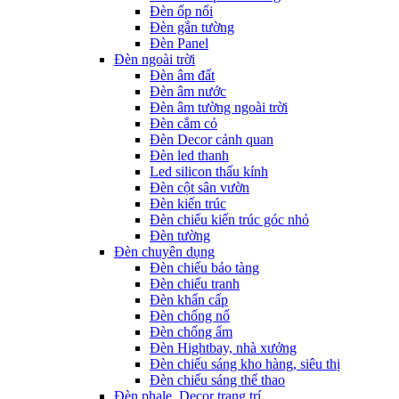
Đèn ốp nổi
Đèn gắn tường
Đèn Panel
Đèn ngoài trời
Đèn âm đất
Đèn âm nước
Đèn âm tường ngoài trời
Đèn cắm cỏ
Đèn Decor cảnh quan
Đèn led thanh
Led silicon thấu kính
Đèn cột sân vườn
Đèn kiến trúc
Đèn chiếu kiến trúc góc nhỏ
Đèn tường
Đèn chuyên dụng
Đèn chiếu bảo tàng
Đèn chiếu tranh
Đèn khẩn cấp
Đèn chống nổ
Đèn chống ẩm
Đèn Hightbay, nhà xưởng
Đèn chiếu sáng kho hàng, siêu thị
Đèn chiếu sáng thể thao
Đèn phale, Decor trang trí