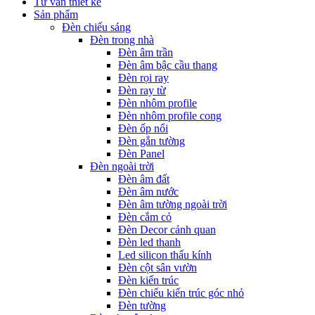
Tư vấn thiết kế
Sản phẩm
Đèn chiếu sáng
Đèn trong nhà
Đèn âm trần
Đèn âm bậc cầu thang
Đèn rọi ray
Đèn ray từ
Đèn nhôm profile
Đèn nhôm profile cong
Đèn ốp nổi
Đèn gắn tường
Đèn Panel
Đèn ngoài trời
Đèn âm đất
Đèn âm nước
Đèn âm tường ngoài trời
Đèn cắm cỏ
Đèn Decor cảnh quan
Đèn led thanh
Led silicon thấu kính
Đèn cột sân vườn
Đèn kiến trúc
Đèn chiếu kiến trúc góc nhỏ
Đèn tường