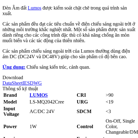
Đèn Âm đất
Lumos
được kiểm soát chặt chẽ trong quá trình sản
xuất.
Các sản phẩm đều đạt các tiêu chuẩn về điện chiếu sáng ngoài trời ở
những môi trường khắc nghiệt nhất. Một số sản phẩm được sản xuất
dành riêng cho các công trình đặc thù có khả năng chống ăn mòn
muối biển và các tác động của thiên nhiên.
Các sản phẩm chiếu sáng ngoài trời của Lumos thường dùng điện
ám DC (DC24V và DC48V) giúp cho sản phẩm có độ bên cao.
Ứng dụng:
Chiếu sáng kiến trúc, cảnh quan.
Download
DataSheet
IES
DWG
Thông số kỹ thuật
Brand
LUMOS
CRI
>90
Model
LS-MQ2042Cree
URG
<19
Input
AC/DC 24V
SDCM
<3
Voltage
On-Off, Single
Power
1W
Control
Color,
Changeable/D