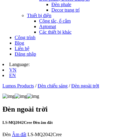
Đèn phale
Decor trang trí
Thiết bị điện
Công tắc, ổ cắm
Aptomat
Các thiết bị khác
Công trình
Blog
Liên hệ
Đăng nhập
Language:
VN
EN
Lumos Products
/
Đèn chiếu sáng
/
Đèn ngoài trời
Đèn ngoài trời
LS-MQ2042Cree Đèn âm đất
Đèn
Âm đất
LS-MQ2042Cree