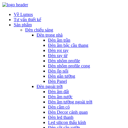
Về Lumos
Tư vấn thiết kế
Sản phẩm
Đèn chiếu sáng
Đèn trong nhà
Đèn âm trần
Đèn âm bậc cầu thang
Đèn rọi ray
Đèn ray từ
Đèn nhôm profile
Đèn nhôm profile cong
Đèn ốp nổi
Đèn gắn tường
Đèn Panel
Đèn ngoài trời
Đèn âm đất
Đèn âm nước
Đèn âm tường ngoài trời
Đèn cắm cỏ
Đèn Decor cảnh quan
Đèn led thanh
Led silicon thấu kính
Đèn cột sân vườn