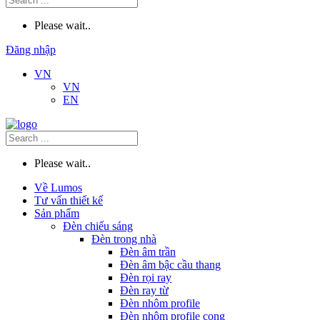
Please wait..
Đăng nhập
VN
VN
EN
Please wait..
Về Lumos
Tư vấn thiết kế
Sản phẩm
Đèn chiếu sáng
Đèn trong nhà
Đèn âm trần
Đèn âm bậc cầu thang
Đèn rọi ray
Đèn ray từ
Đèn nhôm profile
Đèn nhôm profile cong