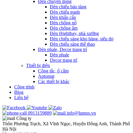
Đèn chuyên dụng
Đèn chiếu bảo tàng
Đèn chiếu tranh
Đèn khẩn cấp
Đèn chống nổ
Đèn chống ẩm
Đèn Hightbay, nhà xưởng
Đèn chiếu sáng kho hàng, siêu thị
Đèn chiếu sáng thể thao
Đèn phale, Decor trang trí
Đèn phale
Decor trang trí
Thiết bị điện
Công tắc, ổ cắm
Aptomat
Các thiết bị khác
Công trình
Blog
Liên hệ
0913159889
info@lumos.vn
Công ty
Thôn Phương Trạch, Xã Vĩnh Ngọc, Huyện Đông Anh, Thành Phố
Hà Nội