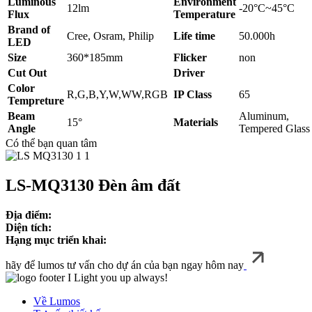
Luminous
Environment
12lm
-20°C~45°C
Flux
Temperature
Brand of
Cree, Osram, Philip
Life time
50.000h
LED
Size
360*185mm
Flicker
non
Cut Out
Driver
Color
R,G,B,Y,W,WW,RGB
IP Class
65
Tempreture
Beam
Aluminum,
15°
Materials
Angle
Tempered Glass
Có thể bạn quan tâm
LS-MQ3130 Đèn âm đất
Địa điểm:
Diện tích:
Hạng mục triển khai:
hãy để lumos tư vấn cho dự án của bạn ngay hôm nay
I Light you up always!
Về Lumos