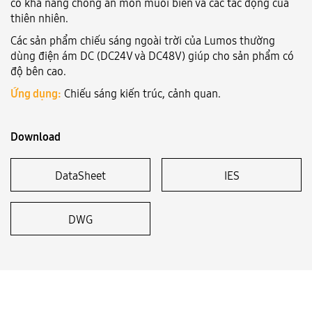
có khả năng chống ăn mòn muối biển và các tác động của
thiên nhiên.
Language:
VN
EN
Các sản phẩm chiếu sáng ngoài trời của Lumos thường
dùng điện ám DC (DC24V và DC48V) giúp cho sản phẩm có
độ bên cao.
Ứng dụng:
Chiếu sáng kiến trúc, cảnh quan.
Download
DataSheet
IES
DWG