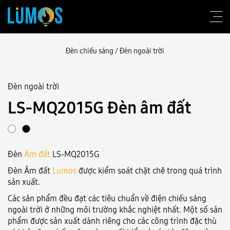
Đèn chiếu sáng
/
Đèn ngoài trời
Đèn ngoài trời
Về Lumos
LS-MQ2015G Đèn âm đất
Tư vấn thiết kế
Sản phẩm
Đèn
Âm đất
LS-MQ2015G
Công trình
Đèn Âm đất
Lumos
được kiểm soát chặt chẽ trong quá trình
Blog
sản xuất.
Các sản phẩm đều đạt các tiêu chuẩn về điện chiếu sáng
Liên hệ
ngoài trời ở những môi trường khắc nghiệt nhất. Một số sản
phẩm được sản xuất dành riêng cho các công trình đặc thù
Đăng nhập