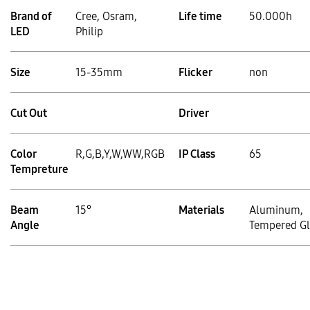
Brand of
Cree, Osram,
Life time
50.000h
LED
Philip
Size
15-35mm
Flicker
non
Cut Out
Driver
Color
R,G,B,Y,W,WW,RGB
IP Class
65
Tempreture
Beam
15°
Materials
Aluminum,
Angle
Tempered Gl