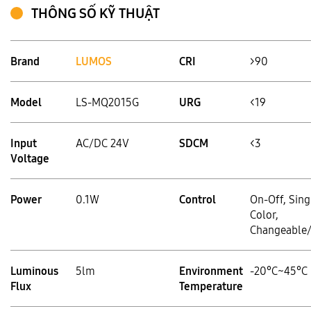
THÔNG SỐ KỸ THUẬT
Brand
LUMOS
CRI
>90
Model
LS-MQ2015G
URG
<19
Input
AC/DC 24V
SDCM
<3
Voltage
Power
0.1W
Control
On-Off, Sing
Color,
Changeable
Luminous
5lm
Environment
-20°C~45°C
Flux
Temperature