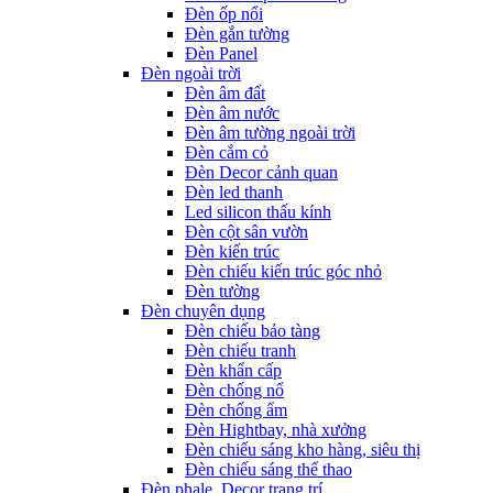
Đèn ốp nổi
Đèn gắn tường
Đèn Panel
Đèn ngoài trời
Đèn âm đất
Đèn âm nước
Đèn âm tường ngoài trời
Đèn cắm cỏ
Đèn Decor cảnh quan
Đèn led thanh
Led silicon thấu kính
Đèn cột sân vườn
Đèn kiến trúc
Đèn chiếu kiến trúc góc nhỏ
Đèn tường
Đèn chuyên dụng
Đèn chiếu bảo tàng
Đèn chiếu tranh
Đèn khẩn cấp
Đèn chống nổ
Đèn chống ẩm
Đèn Hightbay, nhà xưởng
Đèn chiếu sáng kho hàng, siêu thị
Đèn chiếu sáng thể thao
Đèn phale, Decor trang trí