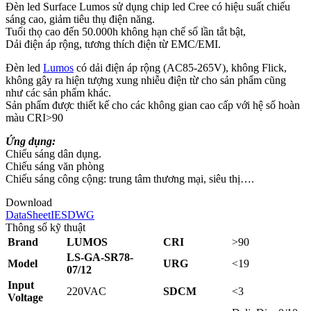
Đèn led Surface Lumos sử dụng chip led Cree có hiệu suất chiếu
sáng cao, giảm tiêu thụ điện năng.
Tuổi thọ cao đến 50.000h không hạn chế số lần tắt bật,
Dải điện áp rộng, tương thích điện từ EMC/EMI.
Đèn led
Lumos
có dải điện áp rộng (AC85-265V), không Flick,
không gây ra hiện tượng xung nhiễu điện từ cho sản phẩm cũng
như các sản phẩm khác.
Sản phẩm được thiết kế cho các không gian cao cấp với hệ số hoàn
màu CRI>90
Ứng dụng:
Chiếu sáng dân dụng.
Chiếu sáng văn phòng
Chiếu sáng công cộng: trung tâm thương mại, siêu thị….
Download
DataSheet
IES
DWG
Thông số kỹ thuật
Brand
LUMOS
CRI
>90
LS-GA-SR78-
Model
URG
<19
07/12
Input
220VAC
SDCM
<3
Voltage