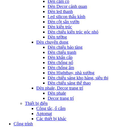
Đèn cắm cỏ
Đèn Decor cảnh quan
Đèn led thanh
Led silicon thấu kính
Đèn cột sân vườn
Đèn kiến trúc
Đèn chiếu kiến trúc góc nhỏ
Đèn tường
Đèn chuyên dụng
Đèn chiếu bảo tàng
Đèn chiếu tranh
Đèn khẩn cấp
Đèn chống nổ
Đèn chống ẩm
Đèn Hightbay, nhà xưởng
Đèn chiếu sáng kho hàng, siêu thị
Đèn chiếu sáng thể thao
Đèn phale, Decor trang trí
Đèn phale
Decor trang trí
Thiết bị điện
Công tắc, ổ cắm
Aptomat
Các thiết bị khác
Công trình