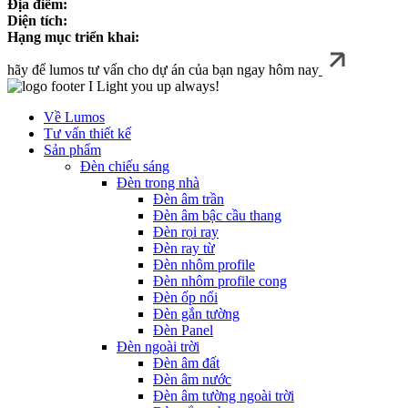
Địa điểm:
Diện tích:
Hạng mục triển khai:
hãy để lumos tư vấn cho dự án của bạn ngay hôm nay
I Light you up always!
Về Lumos
Tư vấn thiết kế
Sản phẩm
Đèn chiếu sáng
Đèn trong nhà
Đèn âm trần
Đèn âm bậc cầu thang
Đèn rọi ray
Đèn ray từ
Đèn nhôm profile
Đèn nhôm profile cong
Đèn ốp nổi
Đèn gắn tường
Đèn Panel
Đèn ngoài trời
Đèn âm đất
Đèn âm nước
Đèn âm tường ngoài trời