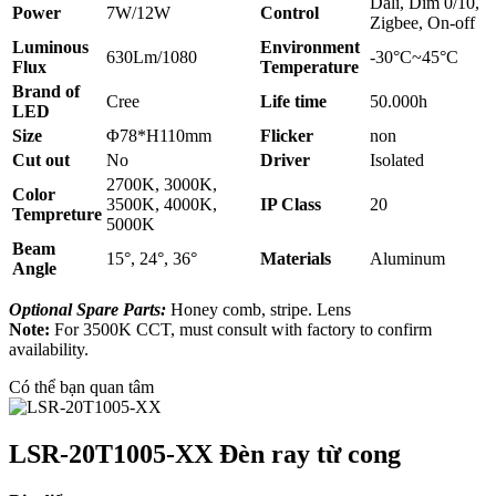
Dali, Dim 0/10,
Power
7W/12W
Control
Zigbee, On-off
Luminous
Environment
630Lm/1080
-30°C~45°C
Flux
Temperature
Brand of
Cree
Life time
50.000h
LED
Size
Φ78*H110mm
Flicker
non
Cut out
No
Driver
Isolated
2700K, 3000K,
Color
3500K, 4000K,
IP Class
20
Tempreture
5000K
Beam
15°, 24°, 36°
Materials
Aluminum
Angle
Optional Spare Parts:
Honey comb, stripe. Lens
Note:
For 3500K CCT, must consult with factory to confirm
availability.
Có thể bạn quan tâm
LSR-20T1005-XX Đèn ray từ cong