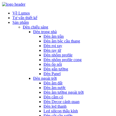
Về Lumos
Tư vấn thiết kế
Sản phẩm
Đèn chiếu sáng
Đèn trong nhà
Đèn âm trần
Đèn âm bậc cầu thang
Đèn rọi ray
Đèn ray từ
Đèn nhôm profile
Đèn nhôm profile cong
Đèn ốp nổi
Đèn gắn tường
Đèn Panel
Đèn ngoài trời
Đèn âm đất
Đèn âm nước
Đèn âm tường ngoài trời
Đèn cắm cỏ
Đèn Decor cảnh quan
Đèn led thanh
Led silicon thấu kính
Đèn cột sân vườn