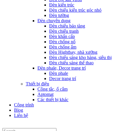
Đèn kiến trúc
Đèn chiếu kiến trúc góc nhỏ
Đèn tường
Đèn chuyên dụng
Đèn chiếu bảo tàng
Đèn chiếu tranh
Đèn khẩn cấp
Đèn chống nổ
Đèn chống ẩm
Đèn Hightbay, nhà xưởng
Đèn chiếu sáng kho hàng, siêu thị
Đèn chiếu sáng thể thao
Đèn phale, Decor trang trí
Đèn phale
Decor trang trí
Thiết bị điện
Công tắc, ổ cắm
Aptomat
Các thiết bị khác
Công trình
Blog
Liên hệ