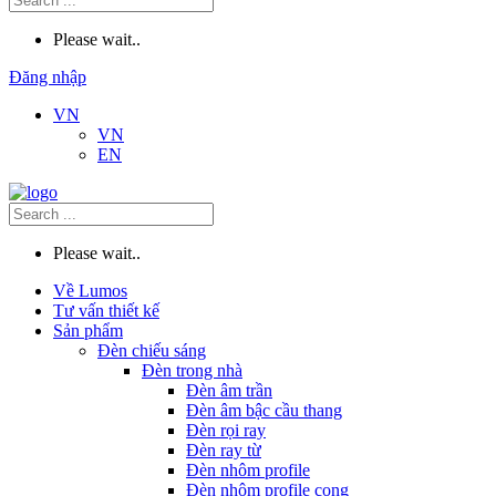
Please wait..
Đăng nhập
VN
VN
EN
Please wait..
Về Lumos
Tư vấn thiết kế
Sản phẩm
Đèn chiếu sáng
Đèn trong nhà
Đèn âm trần
Đèn âm bậc cầu thang
Đèn rọi ray
Đèn ray từ
Đèn nhôm profile
Đèn nhôm profile cong