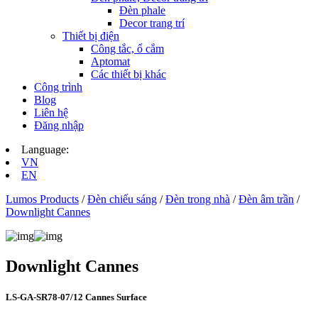
Đèn phale
Decor trang trí
Thiết bị điện
Công tắc, ổ cắm
Aptomat
Các thiết bị khác
Công trình
Blog
Liên hệ
Đăng nhập
Language:
VN
EN
Lumos Products
/
Đèn chiếu sáng
/
Đèn trong nhà
/
Đèn âm trần
/
Downlight Cannes
Downlight Cannes
LS-GA-SR78-07/12 Cannes Surface