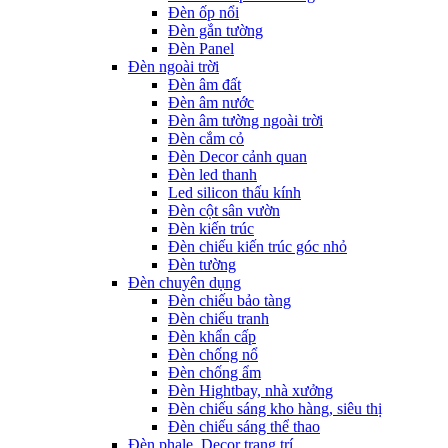
Đèn ốp nổi
Đèn gắn tường
Đèn Panel
Đèn ngoài trời
Đèn âm đất
Đèn âm nước
Đèn âm tường ngoài trời
Đèn cắm cỏ
Đèn Decor cảnh quan
Đèn led thanh
Led silicon thấu kính
Đèn cột sân vườn
Đèn kiến trúc
Đèn chiếu kiến trúc góc nhỏ
Đèn tường
Đèn chuyên dụng
Đèn chiếu bảo tàng
Đèn chiếu tranh
Đèn khẩn cấp
Đèn chống nổ
Đèn chống ẩm
Đèn Hightbay, nhà xưởng
Đèn chiếu sáng kho hàng, siêu thị
Đèn chiếu sáng thể thao
Đèn phale, Decor trang trí