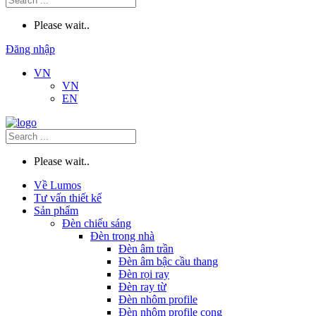
Please wait..
Đăng nhập
VN
VN
EN
Please wait..
Về Lumos
Tư vấn thiết kế
Sản phẩm
Đèn chiếu sáng
Đèn trong nhà
Đèn âm trần
Đèn âm bậc cầu thang
Đèn rọi ray
Đèn ray từ
Đèn nhôm profile
Đèn nhôm profile cong