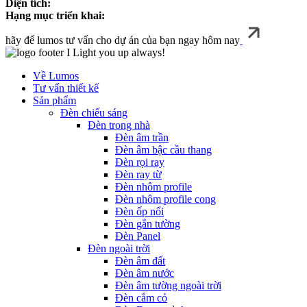
Diện tích:
Hạng mục triển khai:
hãy để lumos tư vấn cho dự án của bạn ngay hôm nay
I Light you up always!
Về Lumos
Tư vấn thiết kế
Sản phẩm
Đèn chiếu sáng
Đèn trong nhà
Đèn âm trần
Đèn âm bậc cầu thang
Đèn rọi ray
Đèn ray từ
Đèn nhôm profile
Đèn nhôm profile cong
Đèn ốp nổi
Đèn gắn tường
Đèn Panel
Đèn ngoài trời
Đèn âm đất
Đèn âm nước
Đèn âm tường ngoài trời
Đèn cắm cỏ