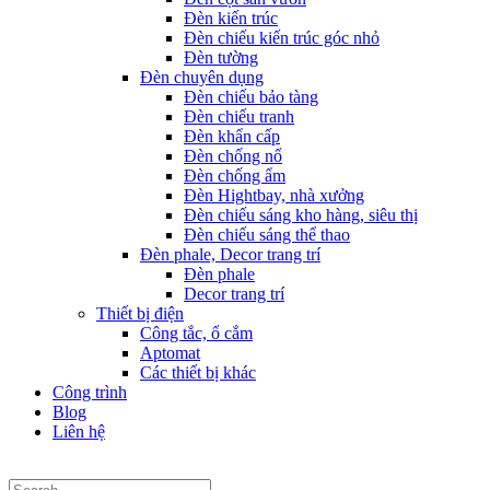
Đèn kiến trúc
Đèn chiếu kiến trúc góc nhỏ
Đèn tường
Đèn chuyên dụng
Đèn chiếu bảo tàng
Đèn chiếu tranh
Đèn khẩn cấp
Đèn chống nổ
Đèn chống ẩm
Đèn Hightbay, nhà xưởng
Đèn chiếu sáng kho hàng, siêu thị
Đèn chiếu sáng thể thao
Đèn phale, Decor trang trí
Đèn phale
Decor trang trí
Thiết bị điện
Công tắc, ổ cắm
Aptomat
Các thiết bị khác
Công trình
Blog
Liên hệ