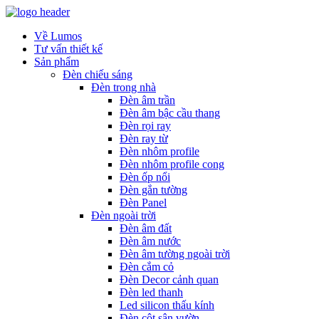
Về Lumos
Tư vấn thiết kế
Sản phẩm
Đèn chiếu sáng
Đèn trong nhà
Đèn âm trần
Đèn âm bậc cầu thang
Đèn rọi ray
Đèn ray từ
Đèn nhôm profile
Đèn nhôm profile cong
Đèn ốp nổi
Đèn gắn tường
Đèn Panel
Đèn ngoài trời
Đèn âm đất
Đèn âm nước
Đèn âm tường ngoài trời
Đèn cắm cỏ
Đèn Decor cảnh quan
Đèn led thanh
Led silicon thấu kính
Đèn cột sân vườn