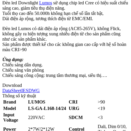
Đèn led Downlight
Lumos
sử dụng chip led Cree có hiệu suất chiếu
sáng cao, giảm tiêu thụ điện năng.
Tuổi thọ cao đến 50.000h không hạn chế số lần tắt bật,
Dải điện áp rộng, tương thích điện từ EMC/EMI.
Đèn led Lumos có dải điện áp rộng (AC85-265V), không Flick,
không gây ra hiện tượng xung nhiễu điện từ cho sản phẩm cũng
như các sản phẩm khác.
Sản phẩm được thiết kế cho các không gian cao cấp với hệ số hoàn
màu CRI>90
Ứng dụng:
Chiếu sáng dân dụng.
Chiếu sáng văn phòng
Chiếu sáng công cộng: trung tâm thương mại, siêu thị….
Download
DataSheet
IES
DWG
Thông số kỹ thuật
Brand
LUMOS
CRI
>90
Model
LS-GA-L168-14/24
URG
<19
Input
220VAC
SDCM
<3
Voltage
Dali, Dim 0/10,
Power
2*7W/2*12W
Control