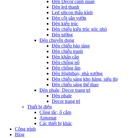
Đèn Decor cảnh quan
Đèn led thanh
Led silicon thấu kính
Đèn cột sân vườn
Đèn kiến trúc
Đèn chiếu kiến trúc góc nhỏ
Đèn tường
Đèn chuyên dụng
Đèn chiếu bảo tàng
Đèn chiếu tranh
Đèn khẩn cấp
Đèn chống nổ
Đèn chống ẩm
Đèn Hightbay, nhà xưởng
Đèn chiếu sáng kho hàng, siêu thị
Đèn chiếu sáng thể thao
Đèn phale, Decor trang trí
Đèn phale
Decor trang trí
Thiết bị điện
Công tắc, ổ cắm
Aptomat
Các thiết bị khác
Công trình
Blog