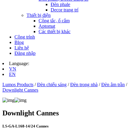
Đèn phale
Decor trang trí
Thiết bị điện
Công tắc, ổ cắm
Aptomat
Các thiết bị khác
Công trình
Blog
Liên hệ
Đăng nhập
Language:
VN
EN
Lumos Products
/
Đèn chiếu sáng
/
Đèn trong nhà
/
Đèn âm trần
/
Downlight Cannes
Downlight Cannes
LS-GA-L168-14/24 Cannes