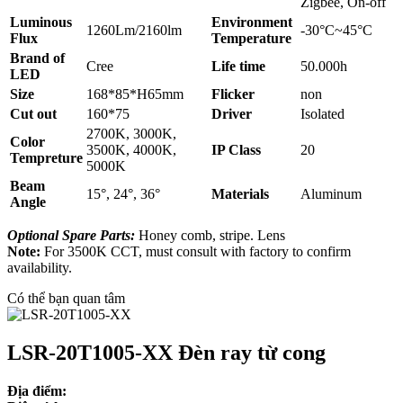
Zigbee, On-off
Luminous
Environment
1260Lm/2160lm
-30°C~45°C
Flux
Temperature
Brand of
Cree
Life time
50.000h
LED
Size
168*85*H65mm
Flicker
non
Cut out
160*75
Driver
Isolated
2700K, 3000K,
Color
3500K, 4000K,
IP Class
20
Tempreture
5000K
Beam
15°, 24°, 36°
Materials
Aluminum
Angle
Optional Spare Parts:
Honey comb, stripe. Lens
Note:
For 3500K CCT, must consult with factory to confirm
availability.
Có thể bạn quan tâm
LSR-20T1005-XX Đèn ray từ cong
Địa điểm: