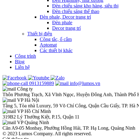
Đèn Hightbay, nhà xưởng
Đèn chiếu sáng kho hàng, siêu thị
Đèn chiếu sáng thể thao
Đèn phale, Decor trang trí
Đèn phale
Decor trang trí
Thiết bị điện
Công tắc, ổ cắm
Aptomat
Các thiết bị khác
Công trình
Blog
Liên hệ
0913159889
info@lumos.vn
Công ty
Thôn Phương Trạch, Xã Vĩnh Ngọc, Huyện Đông Anh, Thành Phố 
VP Hà Nội
Tầng 5, Tòa nhà Luxury, 59 Võ Chí Công, Quận Cầu Giấy, TP. Hà 
VP Hồ Chí Minh
319B2 Lý Thường Kiệt, P.15, Quận 11
VP Quảng Ninh
Căn A9-05 Monbay, Phường Hồng Hải, TP. Hạ Long, Quảng Ninh
© 2023 Lumos Company. All rights reserved.