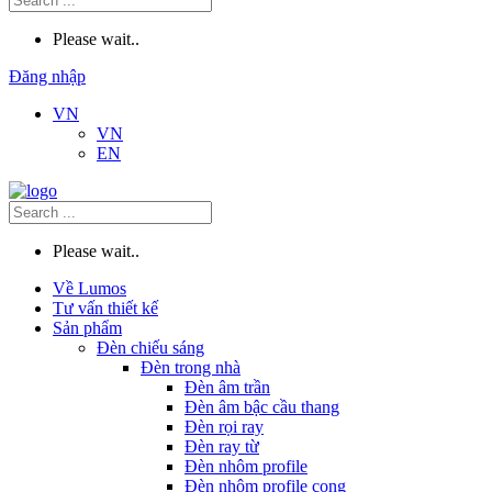
Please wait..
Đăng nhập
VN
VN
EN
Please wait..
Về Lumos
Tư vấn thiết kế
Sản phẩm
Đèn chiếu sáng
Đèn trong nhà
Đèn âm trần
Đèn âm bậc cầu thang
Đèn rọi ray
Đèn ray từ
Đèn nhôm profile
Đèn nhôm profile cong