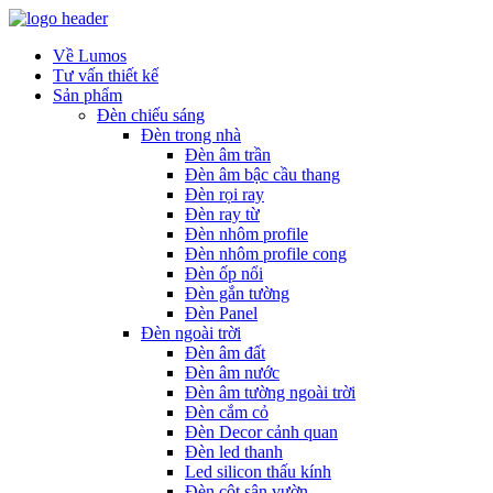
Về Lumos
Tư vấn thiết kế
Sản phẩm
Đèn chiếu sáng
Đèn trong nhà
Đèn âm trần
Đèn âm bậc cầu thang
Đèn rọi ray
Đèn ray từ
Đèn nhôm profile
Đèn nhôm profile cong
Đèn ốp nổi
Đèn gắn tường
Đèn Panel
Đèn ngoài trời
Đèn âm đất
Đèn âm nước
Đèn âm tường ngoài trời
Đèn cắm cỏ
Đèn Decor cảnh quan
Đèn led thanh
Led silicon thấu kính
Đèn cột sân vườn