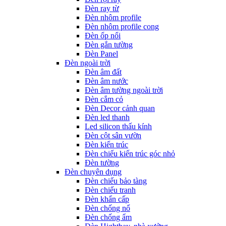
Đèn ray từ
Đèn nhôm profile
Đèn nhôm profile cong
Đèn ốp nổi
Đèn gắn tường
Đèn Panel
Đèn ngoài trời
Đèn âm đất
Đèn âm nước
Đèn âm tường ngoài trời
Đèn cắm cỏ
Đèn Decor cảnh quan
Đèn led thanh
Led silicon thấu kính
Đèn cột sân vườn
Đèn kiến trúc
Đèn chiếu kiến trúc góc nhỏ
Đèn tường
Đèn chuyên dụng
Đèn chiếu bảo tàng
Đèn chiếu tranh
Đèn khẩn cấp
Đèn chống nổ
Đèn chống ẩm