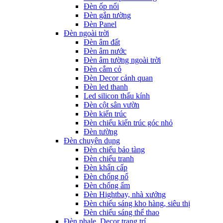
Đèn ốp nổi
Đèn gắn tường
Đèn Panel
Đèn ngoài trời
Đèn âm đất
Đèn âm nước
Đèn âm tường ngoài trời
Đèn cắm cỏ
Đèn Decor cảnh quan
Đèn led thanh
Led silicon thấu kính
Đèn cột sân vườn
Đèn kiến trúc
Đèn chiếu kiến trúc góc nhỏ
Đèn tường
Đèn chuyên dụng
Đèn chiếu bảo tàng
Đèn chiếu tranh
Đèn khẩn cấp
Đèn chống nổ
Đèn chống ẩm
Đèn Hightbay, nhà xưởng
Đèn chiếu sáng kho hàng, siêu thị
Đèn chiếu sáng thể thao
Đèn phale, Decor trang trí