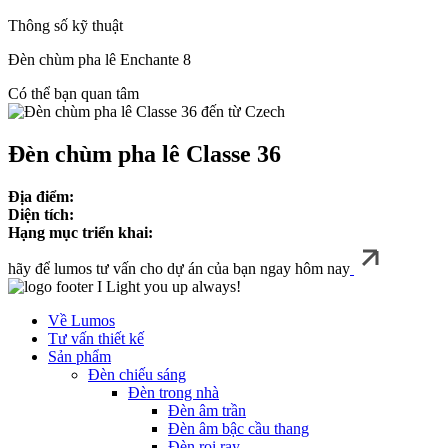
Thông số kỹ thuật
Đèn chùm pha lê Enchante 8
Có thể bạn quan tâm
Đèn chùm pha lê Classe 36
Địa điểm:
Diện tích:
Hạng mục triển khai:
hãy để lumos tư vấn cho dự án của bạn ngay hôm nay
I Light you up always!
Về Lumos
Tư vấn thiết kế
Sản phẩm
Đèn chiếu sáng
Đèn trong nhà
Đèn âm trần
Đèn âm bậc cầu thang
Đèn rọi ray