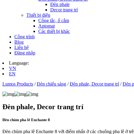
Đèn phale
Decor trang trí
Thiết bị điện
Công tắc, ổ cắm
Aptomat
Các thiết bị khác
Công trình
Blog
Liên hệ
Đăng nhập
Language:
VN
EN
Lumos Products
/
Đèn chiếu sáng
/
Đèn phale, Decor trang trí
/
Đèn p
Đèn phale, Decor trang trí
Đèn chùm pha lê Enchante 8
Đèn chùm pha lê Enchante 8 với điểm nhấn ở các chuông pha lê ở trên