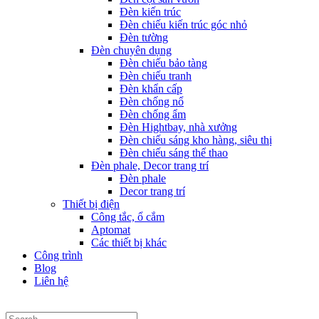
Đèn kiến trúc
Đèn chiếu kiến trúc góc nhỏ
Đèn tường
Đèn chuyên dụng
Đèn chiếu bảo tàng
Đèn chiếu tranh
Đèn khẩn cấp
Đèn chống nổ
Đèn chống ẩm
Đèn Hightbay, nhà xưởng
Đèn chiếu sáng kho hàng, siêu thị
Đèn chiếu sáng thể thao
Đèn phale, Decor trang trí
Đèn phale
Decor trang trí
Thiết bị điện
Công tắc, ổ cắm
Aptomat
Các thiết bị khác
Công trình
Blog
Liên hệ