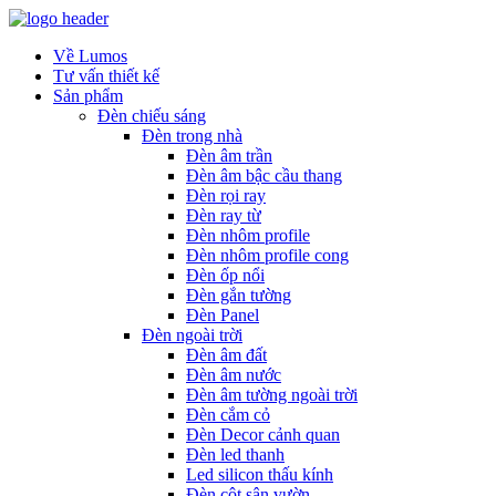
Về Lumos
Tư vấn thiết kế
Sản phẩm
Đèn chiếu sáng
Đèn trong nhà
Đèn âm trần
Đèn âm bậc cầu thang
Đèn rọi ray
Đèn ray từ
Đèn nhôm profile
Đèn nhôm profile cong
Đèn ốp nổi
Đèn gắn tường
Đèn Panel
Đèn ngoài trời
Đèn âm đất
Đèn âm nước
Đèn âm tường ngoài trời
Đèn cắm cỏ
Đèn Decor cảnh quan
Đèn led thanh
Led silicon thấu kính
Đèn cột sân vườn