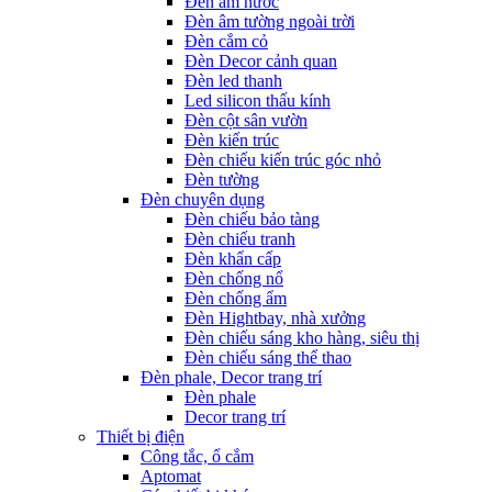
Đèn âm nước
Đèn âm tường ngoài trời
Đèn cắm cỏ
Đèn Decor cảnh quan
Đèn led thanh
Led silicon thấu kính
Đèn cột sân vườn
Đèn kiến trúc
Đèn chiếu kiến trúc góc nhỏ
Đèn tường
Đèn chuyên dụng
Đèn chiếu bảo tàng
Đèn chiếu tranh
Đèn khẩn cấp
Đèn chống nổ
Đèn chống ẩm
Đèn Hightbay, nhà xưởng
Đèn chiếu sáng kho hàng, siêu thị
Đèn chiếu sáng thể thao
Đèn phale, Decor trang trí
Đèn phale
Decor trang trí
Thiết bị điện
Công tắc, ổ cắm
Aptomat