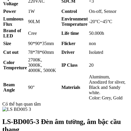
220VAC
SDCM
<3
Voltage
Power
1W
Control
On-off, Sensor
Luminous
Environment
90LM
-20°C~45°C
Flux
Temperature
Brand of
Cree
Life time
50.000h
LED
Size
90*90*35mm
Flicker
non
Cut out
78*78*60mm
Driver
Isolated
2700K,
Color
3000K,
IP Class
20
Tempreture
4000K, 5000K
Aluminum,
Anodized for sliver,
Beam
90°
Materials
Black and Sandy
Angle
white.
Color: Grey, Gold
Có thể bạn quan tâm
LS-BD005-3 Đèn âm tường, âm bậc cầu
thang