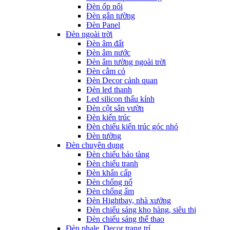
Đèn ốp nổi
Đèn gắn tường
Đèn Panel
Đèn ngoài trời
Đèn âm đất
Đèn âm nước
Đèn âm tường ngoài trời
Đèn cắm cỏ
Đèn Decor cảnh quan
Đèn led thanh
Led silicon thấu kính
Đèn cột sân vườn
Đèn kiến trúc
Đèn chiếu kiến trúc góc nhỏ
Đèn tường
Đèn chuyên dụng
Đèn chiếu bảo tàng
Đèn chiếu tranh
Đèn khẩn cấp
Đèn chống nổ
Đèn chống ẩm
Đèn Hightbay, nhà xưởng
Đèn chiếu sáng kho hàng, siêu thị
Đèn chiếu sáng thể thao
Đèn phale, Decor trang trí