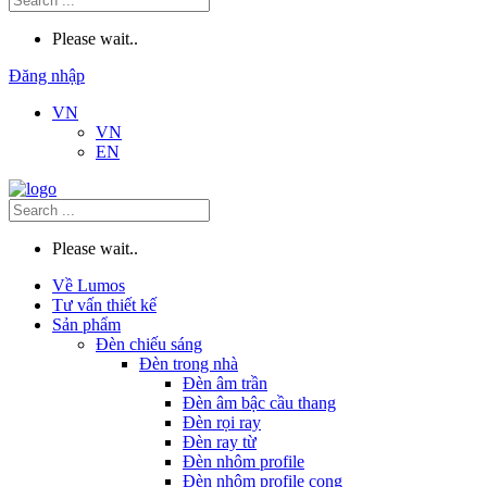
Please wait..
Đăng nhập
VN
VN
EN
Please wait..
Về Lumos
Tư vấn thiết kế
Sản phẩm
Đèn chiếu sáng
Đèn trong nhà
Đèn âm trần
Đèn âm bậc cầu thang
Đèn rọi ray
Đèn ray từ
Đèn nhôm profile
Đèn nhôm profile cong