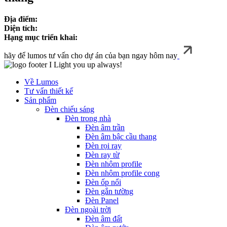
Địa điểm:
Diện tích:
Hạng mục triển khai:
hãy để lumos tư vấn cho dự án của bạn ngay hôm nay
I Light you up always!
Về Lumos
Tư vấn thiết kế
Sản phẩm
Đèn chiếu sáng
Đèn trong nhà
Đèn âm trần
Đèn âm bậc cầu thang
Đèn rọi ray
Đèn ray từ
Đèn nhôm profile
Đèn nhôm profile cong
Đèn ốp nổi
Đèn gắn tường
Đèn Panel
Đèn ngoài trời
Đèn âm đất