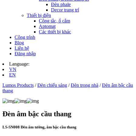
Đèn phale
Decor trang trí
Thiết bị điện
Công tắc, ổ cắm
Aptomat
Các thiết bị khác
Công trình
Blog
Liên hệ
Đăng nhập
Language:
VN
EN
Lumos Products
/
Đèn chiếu sáng
/
Đèn trong nhà
/
Đèn âm bậc cầu
thang
Đèn âm bậc cầu thang
LS-SN008 Đèn âm tường, âm bậc cầu thang