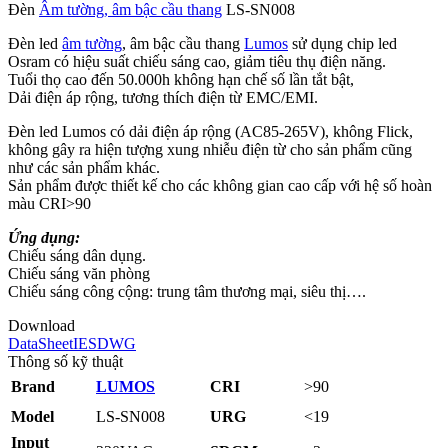
Đèn
Âm tường, âm bậc cầu thang
LS-SN008
Đèn led
âm tường
, âm bậc cầu thang
Lumos
sử dụng chip led
Osram có hiệu suất chiếu sáng cao, giảm tiêu thụ điện năng.
Tuổi thọ cao đến 50.000h không hạn chế số lần tắt bật,
Dải điện áp rộng, tương thích điện từ EMC/EMI.
Đèn led Lumos có dải điện áp rộng (AC85-265V), không Flick,
không gây ra hiện tượng xung nhiễu điện từ cho sản phẩm cũng
như các sản phẩm khác.
Sản phẩm được thiết kế cho các không gian cao cấp với hệ số hoàn
màu CRI>90
Ứng dụng:
Chiếu sáng dân dụng.
Chiếu sáng văn phòng
Chiếu sáng công cộng: trung tâm thương mại, siêu thị….
Download
DataSheet
IES
DWG
Thông số kỹ thuật
Brand
LUMOS
CRI
>90
Model
LS-SN008
URG
<19
Input