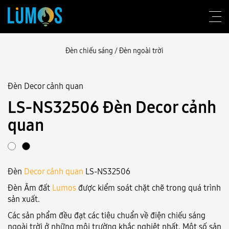
Đèn chiếu sáng
/
Đèn ngoài trời
Đèn Decor cảnh quan
Về Lumos
LS-NS32506 Đèn Decor cảnh
Tư vấn thiết kế
quan
Sản phẩm
Công trình
Đèn
Decor cảnh quan
LS-NS32506
Blog
Đèn Âm đất
Lumos
được kiểm soát chặt chẽ trong quá trình
sản xuất.
Liên hệ
Các sản phẩm đều đạt các tiêu chuẩn về điện chiếu sáng
ngoài trời ở những môi trường khắc nghiệt nhất. Một số sản
Đăng nhập