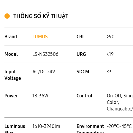
THÔNG SỐ KỸ THUẬT
Brand
LUMOS
CRI
>90
Model
LS-NS32506
URG
<19
Input
AC/DC 24V
SDCM
<3
Voltage
Power
18-36W
Control
On-Off, Sing
Color,
Changeable
Luminous
1610-3240lm
Environment
-20°C~45°C
Flux
Temperature