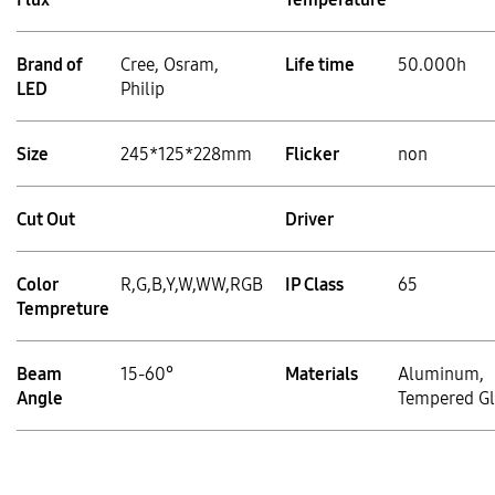
Brand of
Cree, Osram,
Life time
50.000h
LED
Philip
Size
245*125*228mm
Flicker
non
Cut Out
Driver
Color
R,G,B,Y,W,WW,RGB
IP Class
65
Tempreture
Beam
15-60°
Materials
Aluminum,
Angle
Tempered Gl