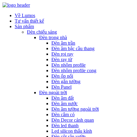
Về Lumos
Tư vấn thiết kế
Sản phẩm
Đèn chiếu sáng
Đèn trong nhà
Đèn âm trần
Đèn âm bậc cầu thang
Đèn rọi ray
Đèn ray từ
Đèn nhôm profile
Đèn nhôm profile cong
Đèn ốp nổi
Đèn gắn tường
Đèn Panel
Đèn ngoài trời
Đèn âm đất
Đèn âm nước
Đèn âm tường ngoài trời
Đèn cắm cỏ
Đèn Decor cảnh quan
Đèn led thanh
Led silicon thấu kính
Đèn cột sân vườn