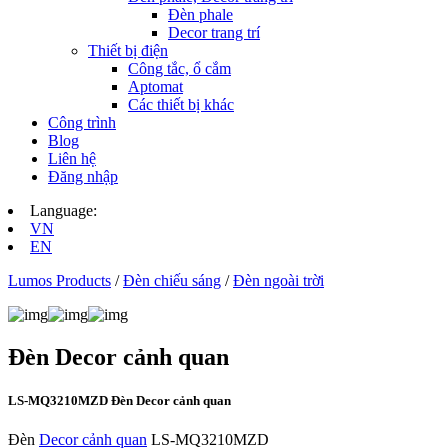
Đèn phale
Decor trang trí
Thiết bị điện
Công tắc, ổ cắm
Aptomat
Các thiết bị khác
Công trình
Blog
Liên hệ
Đăng nhập
Language:
VN
EN
Lumos Products
/
Đèn chiếu sáng
/
Đèn ngoài trời
Đèn Decor cảnh quan
LS-MQ3210MZD Đèn Decor cảnh quan
Đèn
Decor cảnh quan
LS-MQ3210MZD