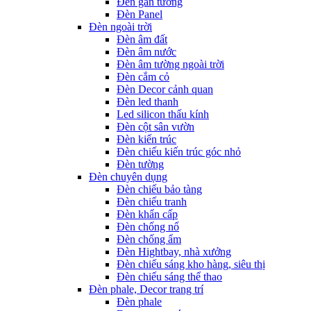
Đèn gắn tường
Đèn Panel
Đèn ngoài trời
Đèn âm đất
Đèn âm nước
Đèn âm tường ngoài trời
Đèn cắm cỏ
Đèn Decor cảnh quan
Đèn led thanh
Led silicon thấu kính
Đèn cột sân vườn
Đèn kiến trúc
Đèn chiếu kiến trúc góc nhỏ
Đèn tường
Đèn chuyên dụng
Đèn chiếu bảo tàng
Đèn chiếu tranh
Đèn khẩn cấp
Đèn chống nổ
Đèn chống ẩm
Đèn Hightbay, nhà xưởng
Đèn chiếu sáng kho hàng, siêu thị
Đèn chiếu sáng thể thao
Đèn phale, Decor trang trí
Đèn phale