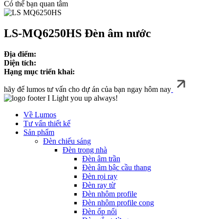
Có thể bạn quan tâm
LS-MQ6250HS Đèn âm nước
Địa điểm:
Diện tích:
Hạng mục triển khai:
hãy để lumos tư vấn cho dự án của bạn ngay hôm nay
I Light you up always!
Về Lumos
Tư vấn thiết kế
Sản phẩm
Đèn chiếu sáng
Đèn trong nhà
Đèn âm trần
Đèn âm bậc cầu thang
Đèn rọi ray
Đèn ray từ
Đèn nhôm profile
Đèn nhôm profile cong
Đèn ốp nổi