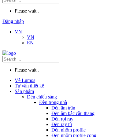
Please wait..
Đăng nhập
VN
VN
EN
Please wait..
Về Lumos
Tư vấn thiết kế
Sản phẩm
Đèn chiếu sáng
Đèn trong nhà
Đèn âm trần
Đèn âm bậc cầu thang
Đèn rọi ray
Đèn ray từ
Đèn nhôm profile
Đèn nhôm profile cong