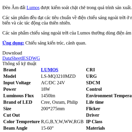
Đèn Âm đất
Lumos
được kiểm soát chặt chẽ trong quá trình sản xuất.
Các sản phẩm đều đạt các tiêu chuẩn về điện chiếu sáng ngoài trời 
biển và các tác động của thiên nhiên.
Các sản phẩm chiếu sáng ngoài trời của Lumos thường dùng điện 
Ứng dụng:
Chiếu sáng kiến trúc, cảnh quan.
Download
DataSheet
IES
DWG
Thông số kỹ thuật
Brand
LUMOS
CRI
Model
LS-MQ3210MZD
URG
Input Voltage
AC/DC 24V
SDCM
Power
18W
Control
Luminous Flux
1450lm
Environment Tempera
Brand of LED
Cree, Osram, Philip
Life time
Size
200*275mm
Flicker
Cut Out
Driver
Color Tempreture
R,G,B,Y,W,WW,RGB
IP Class
Beam Angle
15-60°
Materials