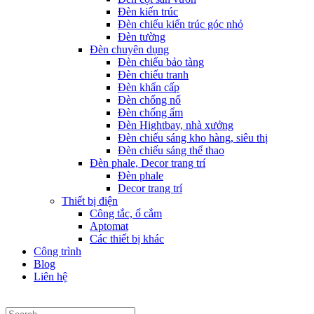
Đèn kiến trúc
Đèn chiếu kiến trúc góc nhỏ
Đèn tường
Đèn chuyên dụng
Đèn chiếu bảo tàng
Đèn chiếu tranh
Đèn khẩn cấp
Đèn chống nổ
Đèn chống ẩm
Đèn Hightbay, nhà xưởng
Đèn chiếu sáng kho hàng, siêu thị
Đèn chiếu sáng thể thao
Đèn phale, Decor trang trí
Đèn phale
Decor trang trí
Thiết bị điện
Công tắc, ổ cắm
Aptomat
Các thiết bị khác
Công trình
Blog
Liên hệ