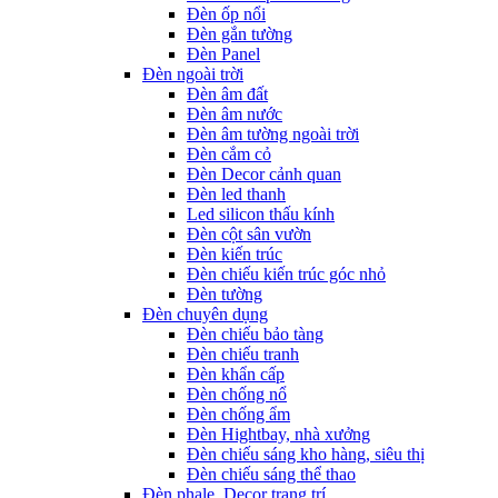
Đèn ốp nổi
Đèn gắn tường
Đèn Panel
Đèn ngoài trời
Đèn âm đất
Đèn âm nước
Đèn âm tường ngoài trời
Đèn cắm cỏ
Đèn Decor cảnh quan
Đèn led thanh
Led silicon thấu kính
Đèn cột sân vườn
Đèn kiến trúc
Đèn chiếu kiến trúc góc nhỏ
Đèn tường
Đèn chuyên dụng
Đèn chiếu bảo tàng
Đèn chiếu tranh
Đèn khẩn cấp
Đèn chống nổ
Đèn chống ẩm
Đèn Hightbay, nhà xưởng
Đèn chiếu sáng kho hàng, siêu thị
Đèn chiếu sáng thể thao
Đèn phale, Decor trang trí