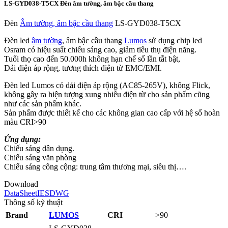
LS-GYD038-T5CX Đèn âm tường, âm bậc cầu thang
Đèn
Âm tường, âm bậc cầu thang
LS-GYD038-T5CX
Đèn led
âm tường
, âm bậc cầu thang
Lumos
sử dụng chip led
Osram có hiệu suất chiếu sáng cao, giảm tiêu thụ điện năng.
Tuổi thọ cao đến 50.000h không hạn chế số lần tắt bật,
Dải điện áp rộng, tương thích điện từ EMC/EMI.
Đèn led Lumos có dải điện áp rộng (AC85-265V), không Flick,
không gây ra hiện tượng xung nhiễu điện từ cho sản phẩm cũng
như các sản phẩm khác.
Sản phẩm được thiết kế cho các không gian cao cấp với hệ số hoàn
màu CRI>90
Ứng dụng:
Chiếu sáng dân dụng.
Chiếu sáng văn phòng
Chiếu sáng công cộng: trung tâm thương mại, siêu thị….
Download
DataSheet
IES
DWG
Thông số kỹ thuật
Brand
LUMOS
CRI
>90