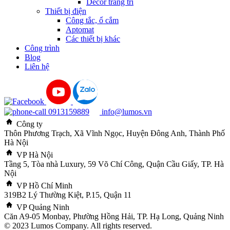
Decor trang trí
Thiết bị điện
Công tắc, ổ cắm
Aptomat
Các thiết bị khác
Công trình
Blog
Liên hệ
0913159889
info@lumos.vn
Công ty
Thôn Phương Trạch, Xã Vĩnh Ngọc, Huyện Đông Anh, Thành Phố
Hà Nội
VP Hà Nội
Tầng 5, Tòa nhà Luxury, 59 Võ Chí Công, Quận Cầu Giấy, TP. Hà
Nội
VP Hồ Chí Minh
319B2 Lý Thường Kiệt, P.15, Quận 11
VP Quảng Ninh
Căn A9-05 Monbay, Phường Hồng Hải, TP. Hạ Long, Quảng Ninh
© 2023 Lumos Company. All rights reserved.