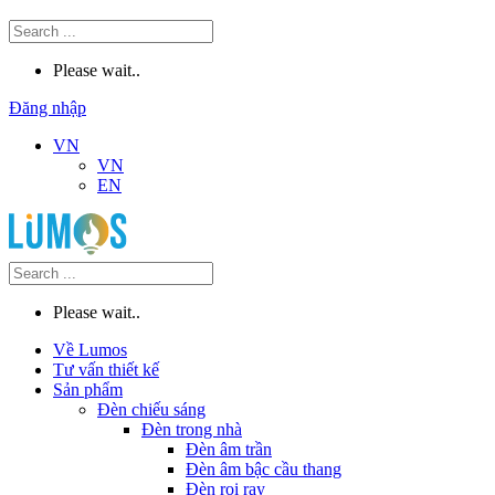
Please wait..
Đăng nhập
VN
VN
EN
Please wait..
Về Lumos
Tư vấn thiết kế
Sản phẩm
Đèn chiếu sáng
Đèn trong nhà
Đèn âm trần
Đèn âm bậc cầu thang
Đèn rọi ray