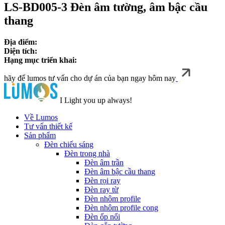
LS-BD005-3 Đèn âm tường, âm bậc cầu
thang
Địa điểm:
Diện tích:
Hạng mục triển khai:
hãy để lumos tư vấn cho dự án của bạn ngay hôm nay
I Light you up always!
Về Lumos
Tư vấn thiết kế
Sản phẩm
Đèn chiếu sáng
Đèn trong nhà
Đèn âm trần
Đèn âm bậc cầu thang
Đèn rọi ray
Đèn ray từ
Đèn nhôm profile
Đèn nhôm profile cong
Đèn ốp nổi