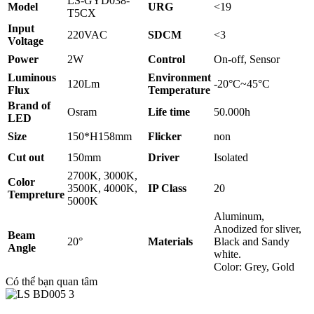
LS-GYD038-
Model
URG
<19
T5CX
Input
220VAC
SDCM
<3
Voltage
Power
2W
Control
On-off, Sensor
Luminous
Environment
120Lm
-20°C~45°C
Flux
Temperature
Brand of
Osram
Life time
50.000h
LED
Size
150*H158mm
Flicker
non
Cut out
150mm
Driver
Isolated
2700K, 3000K,
Color
3500K, 4000K,
IP Class
20
Tempreture
5000K
Aluminum,
Anodized for sliver,
Beam
20°
Materials
Black and Sandy
Angle
white.
Color: Grey, Gold
Có thể bạn quan tâm