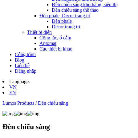
Đèn chiếu sáng kho hàng, siêu thị
Đèn chiếu sáng thể thao
Đèn phale, Decor trang trí
Đèn phale
Decor trang trí
Thiết bị điện
Công tắc, ổ cắm
Aptomat
Các thiết bị khác
Công trình
Blog
Liên hệ
Đăng nhập
Language:
VN
EN
Lumos Products
/
Đèn chiếu sáng
Đèn chiếu sáng