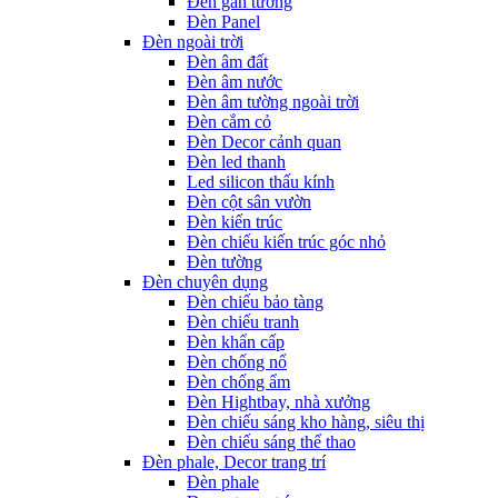
Đèn gắn tường
Đèn Panel
Đèn ngoài trời
Đèn âm đất
Đèn âm nước
Đèn âm tường ngoài trời
Đèn cắm cỏ
Đèn Decor cảnh quan
Đèn led thanh
Led silicon thấu kính
Đèn cột sân vườn
Đèn kiến trúc
Đèn chiếu kiến trúc góc nhỏ
Đèn tường
Đèn chuyên dụng
Đèn chiếu bảo tàng
Đèn chiếu tranh
Đèn khẩn cấp
Đèn chống nổ
Đèn chống ẩm
Đèn Hightbay, nhà xưởng
Đèn chiếu sáng kho hàng, siêu thị
Đèn chiếu sáng thể thao
Đèn phale, Decor trang trí
Đèn phale