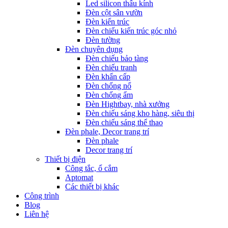
Led silicon thấu kính
Đèn cột sân vườn
Đèn kiến trúc
Đèn chiếu kiến trúc góc nhỏ
Đèn tường
Đèn chuyên dụng
Đèn chiếu bảo tàng
Đèn chiếu tranh
Đèn khẩn cấp
Đèn chống nổ
Đèn chống ẩm
Đèn Hightbay, nhà xưởng
Đèn chiếu sáng kho hàng, siêu thị
Đèn chiếu sáng thể thao
Đèn phale, Decor trang trí
Đèn phale
Decor trang trí
Thiết bị điện
Công tắc, ổ cắm
Aptomat
Các thiết bị khác
Công trình
Blog
Liên hệ