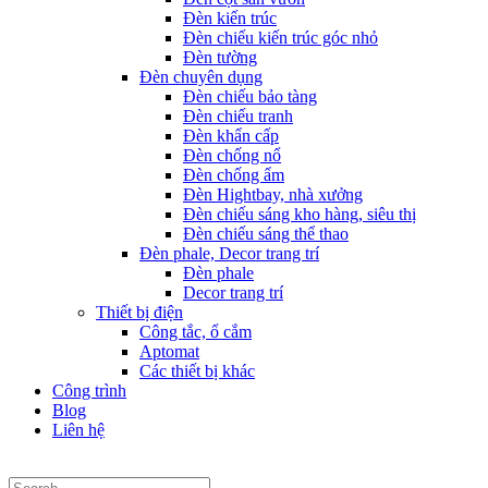
Đèn kiến trúc
Đèn chiếu kiến trúc góc nhỏ
Đèn tường
Đèn chuyên dụng
Đèn chiếu bảo tàng
Đèn chiếu tranh
Đèn khẩn cấp
Đèn chống nổ
Đèn chống ẩm
Đèn Hightbay, nhà xưởng
Đèn chiếu sáng kho hàng, siêu thị
Đèn chiếu sáng thể thao
Đèn phale, Decor trang trí
Đèn phale
Decor trang trí
Thiết bị điện
Công tắc, ổ cắm
Aptomat
Các thiết bị khác
Công trình
Blog
Liên hệ