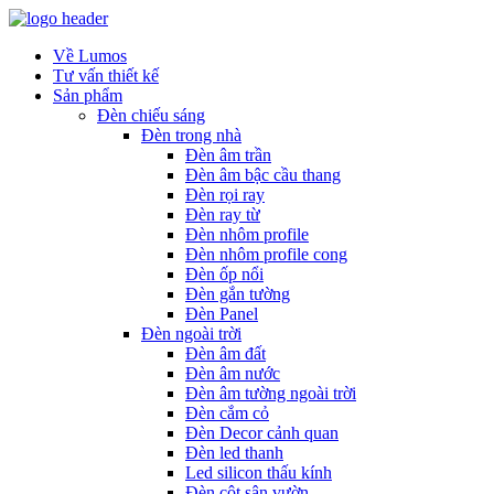
Về Lumos
Tư vấn thiết kế
Sản phẩm
Đèn chiếu sáng
Đèn trong nhà
Đèn âm trần
Đèn âm bậc cầu thang
Đèn rọi ray
Đèn ray từ
Đèn nhôm profile
Đèn nhôm profile cong
Đèn ốp nổi
Đèn gắn tường
Đèn Panel
Đèn ngoài trời
Đèn âm đất
Đèn âm nước
Đèn âm tường ngoài trời
Đèn cắm cỏ
Đèn Decor cảnh quan
Đèn led thanh
Led silicon thấu kính
Đèn cột sân vườn