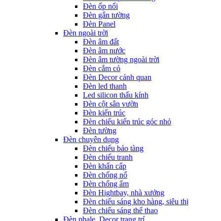
Đèn ốp nổi
Đèn gắn tường
Đèn Panel
Đèn ngoài trời
Đèn âm đất
Đèn âm nước
Đèn âm tường ngoài trời
Đèn cắm cỏ
Đèn Decor cảnh quan
Đèn led thanh
Led silicon thấu kính
Đèn cột sân vườn
Đèn kiến trúc
Đèn chiếu kiến trúc góc nhỏ
Đèn tường
Đèn chuyên dụng
Đèn chiếu bảo tàng
Đèn chiếu tranh
Đèn khẩn cấp
Đèn chống nổ
Đèn chống ẩm
Đèn Hightbay, nhà xưởng
Đèn chiếu sáng kho hàng, siêu thị
Đèn chiếu sáng thể thao
Đèn phale, Decor trang trí