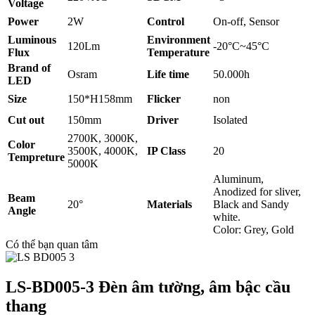
Voltage
Power
2W
Control
On-off, Sensor
Luminous
Environment
120Lm
-20°C~45°C
Flux
Temperature
Brand of
Osram
Life time
50.000h
LED
Size
150*H158mm
Flicker
non
Cut out
150mm
Driver
Isolated
2700K, 3000K,
Color
3500K, 4000K,
IP Class
20
Tempreture
5000K
Aluminum,
Anodized for sliver,
Beam
20°
Materials
Black and Sandy
Angle
white.
Color: Grey, Gold
Có thể bạn quan tâm
LS-BD005-3 Đèn âm tường, âm bậc cầu
thang