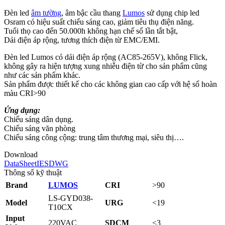
Đèn led
âm tường
, âm bậc cầu thang
Lumos
sử dụng chip led
Osram có hiệu suất chiếu sáng cao, giảm tiêu thụ điện năng.
Tuổi thọ cao đến 50.000h không hạn chế số lần tắt bật,
Dải điện áp rộng, tương thích điện từ EMC/EMI.
Đèn led Lumos có dải điện áp rộng (AC85-265V), không Flick,
không gây ra hiện tượng xung nhiễu điện từ cho sản phẩm cũng
như các sản phẩm khác.
Sản phẩm được thiết kế cho các không gian cao cấp với hệ số hoàn
màu CRI>90
Ứng dụng:
Chiếu sáng dân dụng.
Chiếu sáng văn phòng
Chiếu sáng công cộng: trung tâm thương mại, siêu thị….
Download
DataSheet
IES
DWG
Thông số kỹ thuật
Brand
LUMOS
CRI
>90
LS-GYD038-
Model
URG
<19
T10CX
Input
220VAC
SDCM
<3