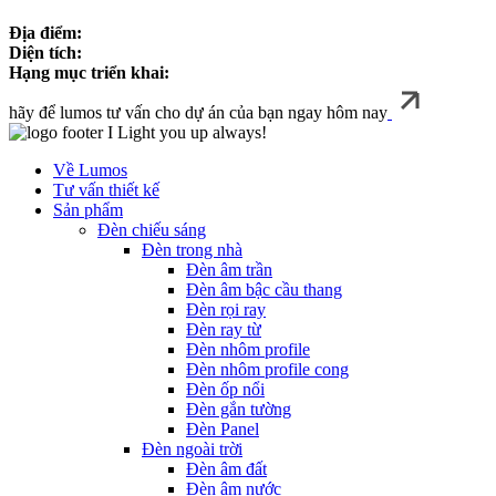
Địa điểm:
Diện tích:
Hạng mục triển khai:
hãy để lumos tư vấn cho dự án của bạn ngay hôm nay
I Light you up always!
Về Lumos
Tư vấn thiết kế
Sản phẩm
Đèn chiếu sáng
Đèn trong nhà
Đèn âm trần
Đèn âm bậc cầu thang
Đèn rọi ray
Đèn ray từ
Đèn nhôm profile
Đèn nhôm profile cong
Đèn ốp nổi
Đèn gắn tường
Đèn Panel
Đèn ngoài trời
Đèn âm đất
Đèn âm nước