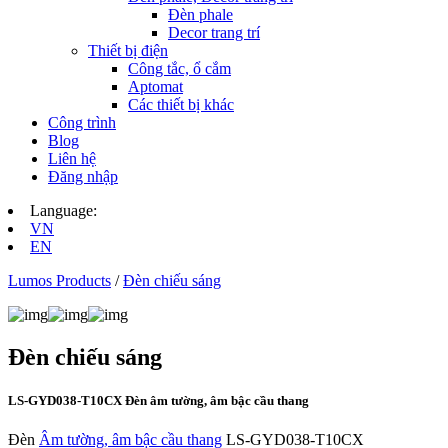
Đèn phale
Decor trang trí
Thiết bị điện
Công tắc, ổ cắm
Aptomat
Các thiết bị khác
Công trình
Blog
Liên hệ
Đăng nhập
Language:
VN
EN
Lumos Products
/
Đèn chiếu sáng
Đèn chiếu sáng
LS-GYD038-T10CX Đèn âm tường, âm bậc cầu thang
Đèn
Âm tường, âm bậc cầu thang
LS-GYD038-T10CX