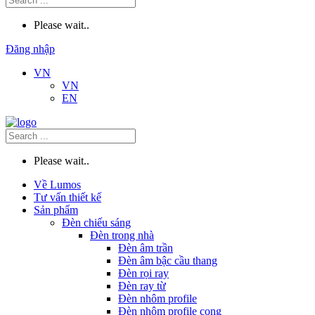
Please wait..
Đăng nhập
VN
VN
EN
Please wait..
Về Lumos
Tư vấn thiết kế
Sản phẩm
Đèn chiếu sáng
Đèn trong nhà
Đèn âm trần
Đèn âm bậc cầu thang
Đèn rọi ray
Đèn ray từ
Đèn nhôm profile
Đèn nhôm profile cong