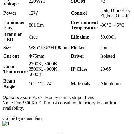
220VAC
SDCM
<3
Voltage
Dali, Dim 0/10,
Power
12W
Control
Zigbee, On-off
Luminous
Environment
881 Lm
-30°C~45°C
Flux
Temperature
Brand of
Cree
Life time
50.000h
LED
Size
W86*L86*H109mm
Flicker
non
Cut out
Φ75mm
Driver
Isolated
2700K, 3000K,
Color
3500K, 4000K,
IP Class
20/65
Tempreture
5000K
Beam
10°, 15°, 24°
Materials
Aluminum
Angle
Optional Spare Parts:
Honey comb, stripe. Lens
Note: For 3500K CCT, must consult with factory to confirm
availability.
Có thể bạn quan tâm