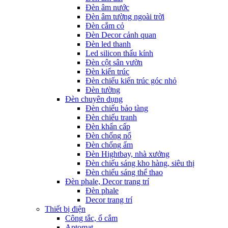
Đèn âm nước
Đèn âm tường ngoài trời
Đèn cắm cỏ
Đèn Decor cảnh quan
Đèn led thanh
Led silicon thấu kính
Đèn cột sân vườn
Đèn kiến trúc
Đèn chiếu kiến trúc góc nhỏ
Đèn tường
Đèn chuyên dụng
Đèn chiếu bảo tàng
Đèn chiếu tranh
Đèn khẩn cấp
Đèn chống nổ
Đèn chống ẩm
Đèn Hightbay, nhà xưởng
Đèn chiếu sáng kho hàng, siêu thị
Đèn chiếu sáng thể thao
Đèn phale, Decor trang trí
Đèn phale
Decor trang trí
Thiết bị điện
Công tắc, ổ cắm
Aptomat