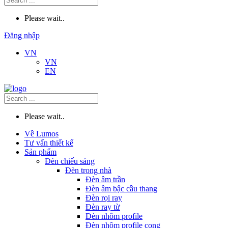
Please wait..
Đăng nhập
VN
VN
EN
Please wait..
Về Lumos
Tư vấn thiết kế
Sản phẩm
Đèn chiếu sáng
Đèn trong nhà
Đèn âm trần
Đèn âm bậc cầu thang
Đèn rọi ray
Đèn ray từ
Đèn nhôm profile
Đèn nhôm profile cong