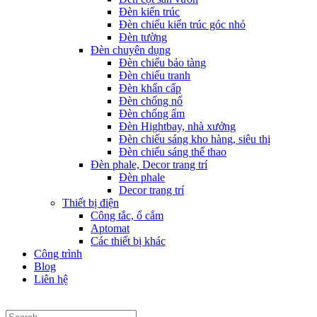
Đèn kiến trúc
Đèn chiếu kiến trúc góc nhỏ
Đèn tường
Đèn chuyên dụng
Đèn chiếu bảo tàng
Đèn chiếu tranh
Đèn khẩn cấp
Đèn chống nổ
Đèn chống ẩm
Đèn Hightbay, nhà xưởng
Đèn chiếu sáng kho hàng, siêu thị
Đèn chiếu sáng thể thao
Đèn phale, Decor trang trí
Đèn phale
Decor trang trí
Thiết bị điện
Công tắc, ổ cắm
Aptomat
Các thiết bị khác
Công trình
Blog
Liên hệ