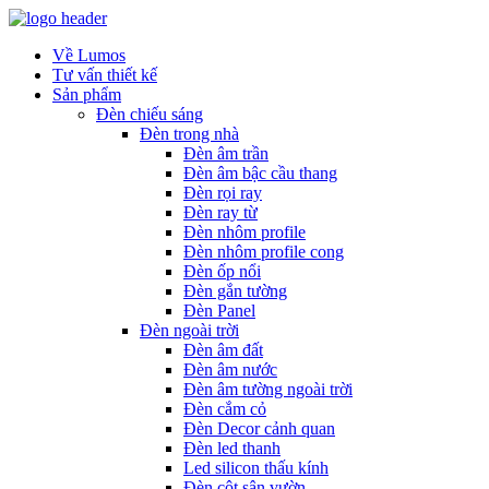
Về Lumos
Tư vấn thiết kế
Sản phẩm
Đèn chiếu sáng
Đèn trong nhà
Đèn âm trần
Đèn âm bậc cầu thang
Đèn rọi ray
Đèn ray từ
Đèn nhôm profile
Đèn nhôm profile cong
Đèn ốp nổi
Đèn gắn tường
Đèn Panel
Đèn ngoài trời
Đèn âm đất
Đèn âm nước
Đèn âm tường ngoài trời
Đèn cắm cỏ
Đèn Decor cảnh quan
Đèn led thanh
Led silicon thấu kính
Đèn cột sân vườn