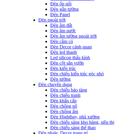
Đèn ốp nổi
Đèn gắn tường
Đèn Panel
Đèn ngoài trời
Đèn âm đất
Đèn âm nước
Đèn âm tường ngoài trời
Đèn cắm cỏ
Đèn Decor cảnh quan
Đèn led thanh
Led silicon thấu kính
Đèn cột sân vườn
Đèn kiến trúc
Đèn chiếu kiến trúc góc nhỏ
Đèn tường
Đèn chuyên dụng
Đèn chiếu bảo tàng
Đèn chiếu tranh
Đèn khẩn cấp
Đèn chống nổ
Đèn chống ẩm
Đèn Hightbay, nhà xưởng
Đèn chiếu sáng kho hàng, siêu thị
Đèn chiếu sáng thể thao
Đèn phale, Decor trang trí