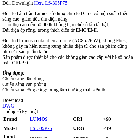
Đèn Downlight
Hera LS‑305P75
Đèn led âm trần Lumos sử dụng chip led Cree có hiệu suất chiếu
sáng cao, giảm tiêu thụ điện năng.
Tuổi thọ cao đến 50.000h không hạn chế số lần tắt bật,
Dải điện áp rộng, tương thích điện từ EMC/EMI.
Đèn led Lumos có dải điện áp rộng (AC85-265V), không Flick,
không gây ra hiện tượng xung nhiễu điện từ cho sản phẩm cũng
như các sản phẩm khác.
Sản phẩm được thiết kế cho các không gian cao cấp với hệ số hoàn
màu CRI>90
Ứng dụng:
Chiếu sáng dân dụng.
Chiếu sáng văn phòng
Chiếu sáng công cộng: trung tâm thương mại, siêu thị….
Download
DWG
Thông số kỹ thuật
Brand
LUMOS
CRI
>90
Model
LS-305P75
URG
<19
Input