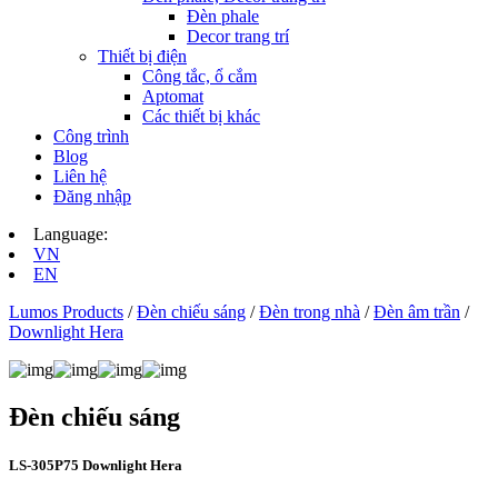
Đèn phale
Decor trang trí
Thiết bị điện
Công tắc, ổ cắm
Aptomat
Các thiết bị khác
Công trình
Blog
Liên hệ
Đăng nhập
Language:
VN
EN
Lumos Products
/
Đèn chiếu sáng
/
Đèn trong nhà
/
Đèn âm trần
/
Downlight Hera
Đèn chiếu sáng
LS‑305P75 Downlight Hera