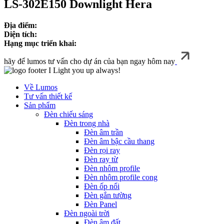
LS‑302E150 Downlight Hera
Địa điểm:
Diện tích:
Hạng mục triển khai:
hãy để lumos tư vấn cho dự án của bạn ngay hôm nay
I Light you up always!
Về Lumos
Tư vấn thiết kế
Sản phẩm
Đèn chiếu sáng
Đèn trong nhà
Đèn âm trần
Đèn âm bậc cầu thang
Đèn rọi ray
Đèn ray từ
Đèn nhôm profile
Đèn nhôm profile cong
Đèn ốp nổi
Đèn gắn tường
Đèn Panel
Đèn ngoài trời
Đèn âm đất