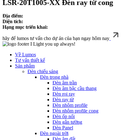
LSR-20T1005-XX Đèn ray từ cong
Địa điểm:
Diện tích:
Hạng mục triển khai:
hãy để lumos tư vấn cho dự án của bạn ngay hôm nay
I Light you up always!
Về Lumos
Tư vấn thiết kế
Sản phẩm
Đèn chiếu sáng
Đèn trong nhà
Đèn âm trần
Đèn âm bậc cầu thang
Đèn rọi ray
Đèn ray từ
Đèn nhôm profile
Đèn nhôm profile cong
Đèn ốp nổi
Đèn gắn tường
Đèn Panel
Đèn ngoài trời
Đèn âm đất