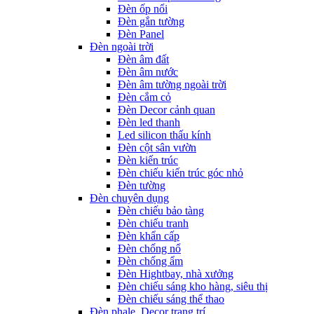
Đèn ốp nổi
Đèn gắn tường
Đèn Panel
Đèn ngoài trời
Đèn âm đất
Đèn âm nước
Đèn âm tường ngoài trời
Đèn cắm cỏ
Đèn Decor cảnh quan
Đèn led thanh
Led silicon thấu kính
Đèn cột sân vườn
Đèn kiến trúc
Đèn chiếu kiến trúc góc nhỏ
Đèn tường
Đèn chuyên dụng
Đèn chiếu bảo tàng
Đèn chiếu tranh
Đèn khẩn cấp
Đèn chống nổ
Đèn chống ẩm
Đèn Hightbay, nhà xưởng
Đèn chiếu sáng kho hàng, siêu thị
Đèn chiếu sáng thể thao
Đèn phale, Decor trang trí