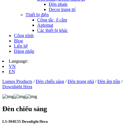
Đèn phale
Decor trang trí
Thiết bị điện
Công tắc, ổ cắm
Aptomat
Các thiết bị khác
Công trình
Blog
Liên hệ
Đăng nhập
Language:
VN
EN
Lumos Products
/
Đèn chiếu sáng
/
Đèn trong nhà
/
Đèn âm trần
/
Downlight Hera
Đèn chiếu sáng
LS‑304E55 Downlight Hera