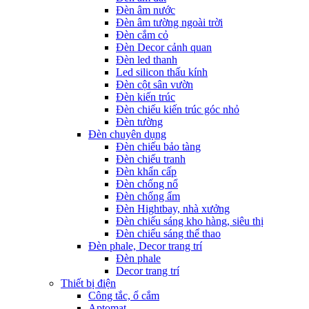
Đèn âm nước
Đèn âm tường ngoài trời
Đèn cắm cỏ
Đèn Decor cảnh quan
Đèn led thanh
Led silicon thấu kính
Đèn cột sân vườn
Đèn kiến trúc
Đèn chiếu kiến trúc góc nhỏ
Đèn tường
Đèn chuyên dụng
Đèn chiếu bảo tàng
Đèn chiếu tranh
Đèn khẩn cấp
Đèn chống nổ
Đèn chống ẩm
Đèn Hightbay, nhà xưởng
Đèn chiếu sáng kho hàng, siêu thị
Đèn chiếu sáng thể thao
Đèn phale, Decor trang trí
Đèn phale
Decor trang trí
Thiết bị điện
Công tắc, ổ cắm
Aptomat