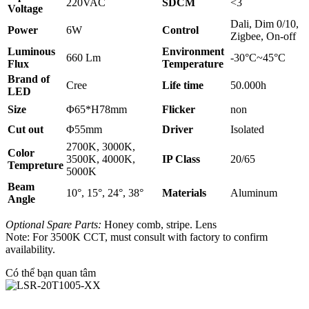
220VAC
SDCM
<3
Voltage
Dali, Dim 0/10,
Power
6W
Control
Zigbee, On-off
Luminous
Environment
660 Lm
-30°C~45°C
Flux
Temperature
Brand of
Cree
Life time
50.000h
LED
Size
Φ65*H78mm
Flicker
non
Cut out
Φ55mm
Driver
Isolated
2700K, 3000K,
Color
3500K, 4000K,
IP Class
20/65
Tempreture
5000K
Beam
10°, 15°, 24°, 38°
Materials
Aluminum
Angle
Optional Spare Parts:
Honey comb, stripe. Lens
Note: For 3500K CCT, must consult with factory to confirm
availability.
Có thể bạn quan tâm