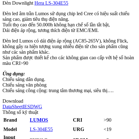
Đèn Downlight
Hera LS‑304E55
Đèn led âm trần Lumos sử dụng chip led Cree có hiệu suất chiếu
sáng cao, giảm tiêu thụ điện năng.
Tuổi thọ cao đến 50.000h không hạn chế số lần tắt bật,
Dải điện áp rộng, tương thích điện từ EMC/EMI.
Đèn led Lumos có dải điện áp rộng (AC85-265V), không Flick,
không gây ra hiện tượng xung nhiễu điện từ cho sản phẩm cũng
như các sản phẩm khác.
Sản phẩm được thiết kế cho các không gian cao cấp với hệ số hoàn
màu CRI>90
Ứng dụng:
Chiếu sáng dân dụng.
Chiếu sáng văn phòng
Chiếu sáng công cộng: trung tâm thương mại, siêu thị….
Download
DataSheet
IES
DWG
Thông số kỹ thuật
Brand
LUMOS
CRI
>90
Model
LS-304E55
URG
<19
Input