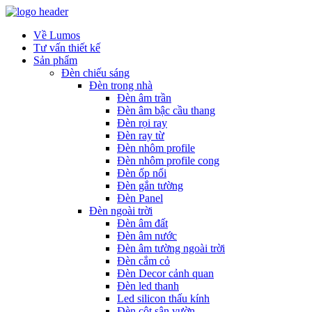
Về Lumos
Tư vấn thiết kế
Sản phẩm
Đèn chiếu sáng
Đèn trong nhà
Đèn âm trần
Đèn âm bậc cầu thang
Đèn rọi ray
Đèn ray từ
Đèn nhôm profile
Đèn nhôm profile cong
Đèn ốp nổi
Đèn gắn tường
Đèn Panel
Đèn ngoài trời
Đèn âm đất
Đèn âm nước
Đèn âm tường ngoài trời
Đèn cắm cỏ
Đèn Decor cảnh quan
Đèn led thanh
Led silicon thấu kính
Đèn cột sân vườn