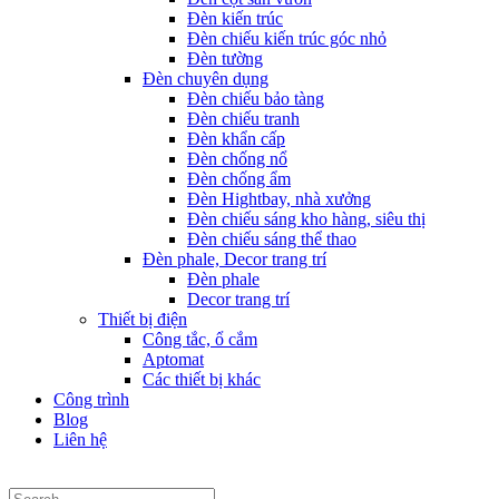
Đèn kiến trúc
Đèn chiếu kiến trúc góc nhỏ
Đèn tường
Đèn chuyên dụng
Đèn chiếu bảo tàng
Đèn chiếu tranh
Đèn khẩn cấp
Đèn chống nổ
Đèn chống ẩm
Đèn Hightbay, nhà xưởng
Đèn chiếu sáng kho hàng, siêu thị
Đèn chiếu sáng thể thao
Đèn phale, Decor trang trí
Đèn phale
Decor trang trí
Thiết bị điện
Công tắc, ổ cắm
Aptomat
Các thiết bị khác
Công trình
Blog
Liên hệ