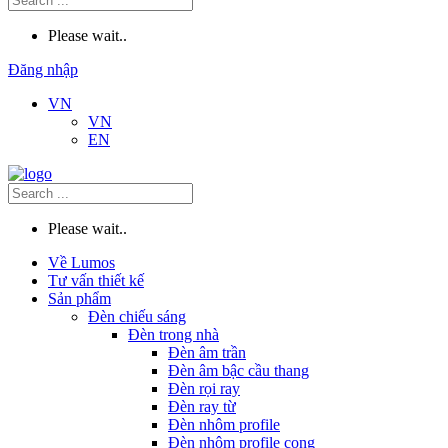
Please wait..
Đăng nhập
VN
VN
EN
Please wait..
Về Lumos
Tư vấn thiết kế
Sản phẩm
Đèn chiếu sáng
Đèn trong nhà
Đèn âm trần
Đèn âm bậc cầu thang
Đèn rọi ray
Đèn ray từ
Đèn nhôm profile
Đèn nhôm profile cong