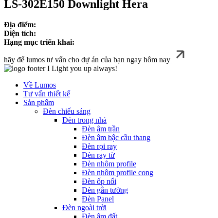
LS‑302E150 Downlight Hera
Địa điểm:
Diện tích:
Hạng mục triển khai:
hãy để lumos tư vấn cho dự án của bạn ngay hôm nay
I Light you up always!
Về Lumos
Tư vấn thiết kế
Sản phẩm
Đèn chiếu sáng
Đèn trong nhà
Đèn âm trần
Đèn âm bậc cầu thang
Đèn rọi ray
Đèn ray từ
Đèn nhôm profile
Đèn nhôm profile cong
Đèn ốp nổi
Đèn gắn tường
Đèn Panel
Đèn ngoài trời
Đèn âm đất