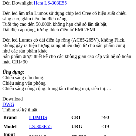
Đèn Downlight
Hera LS‑303E55
Đèn led âm trần Lumos sử dụng chip led Cree có hiệu suất chiếu
sáng cao, giảm tiêu thụ điện năng.
Tuổi thọ cao đến 50.000h không hạn chế số lần tắt bật,
Dải điện áp rộng, tương thích điện từ EMC/EMI.
Đèn led Lumos có dải điện áp rộng (AC85-265V), không Flick,
không gây ra hiện tượng xung nhiễu điện từ cho sản phẩm cũng
như các sản phẩm khác.
Sản phẩm được thiết kế cho các không gian cao cấp với hệ số hoàn
màu CRI>90
Ứng dụng:
Chiếu sáng dân dụng.
Chiếu sáng văn phòng
Chiếu sáng công cộng: trung tâm thương mại, siêu thị….
Download
DWG
Thông số kỹ thuật
Brand
LUMOS
CRI
>90
Model
LS-303E55
URG
<19
Input