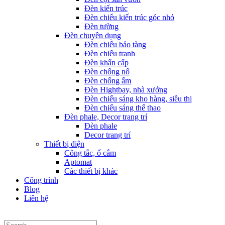
Đèn kiến trúc
Đèn chiếu kiến trúc góc nhỏ
Đèn tường
Đèn chuyên dụng
Đèn chiếu bảo tàng
Đèn chiếu tranh
Đèn khẩn cấp
Đèn chống nổ
Đèn chống ẩm
Đèn Hightbay, nhà xưởng
Đèn chiếu sáng kho hàng, siêu thị
Đèn chiếu sáng thể thao
Đèn phale, Decor trang trí
Đèn phale
Decor trang trí
Thiết bị điện
Công tắc, ổ cắm
Aptomat
Các thiết bị khác
Công trình
Blog
Liên hệ