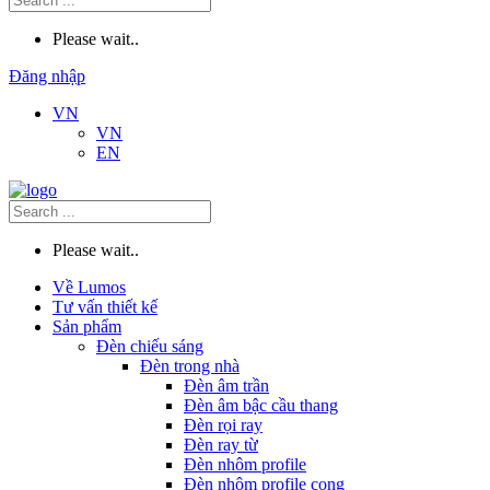
Please wait..
Đăng nhập
VN
VN
EN
Please wait..
Về Lumos
Tư vấn thiết kế
Sản phẩm
Đèn chiếu sáng
Đèn trong nhà
Đèn âm trần
Đèn âm bậc cầu thang
Đèn rọi ray
Đèn ray từ
Đèn nhôm profile
Đèn nhôm profile cong