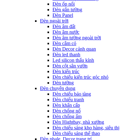
Đèn ốp nổi
Đèn gắn tường
Đèn Panel
Đèn ngoài trời
Đèn âm đất
Đèn âm nước
Đèn âm tường ngoài trời
Đèn cắm cỏ
Đèn Decor cảnh quan
Đèn led thanh
Led silicon thấu kính
Đèn cột sân vườn
Đèn kiến trúc
Đèn chiếu kiến trúc góc nhỏ
Đèn tường
Đèn chuyên dụng
Đèn chiếu bảo tàng
Đèn chiếu tranh
Đèn khẩn cấp
Đèn chống nổ
Đèn chống ẩm
Đèn Hightbay, nhà xưởng
Đèn chiếu sáng kho hàng, siêu thị
Đèn chiếu sáng thể thao
Đèn phale, Decor trang trí