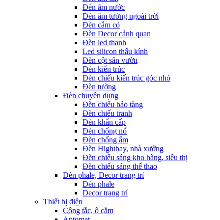
Đèn âm nước
Đèn âm tường ngoài trời
Đèn cắm cỏ
Đèn Decor cảnh quan
Đèn led thanh
Led silicon thấu kính
Đèn cột sân vườn
Đèn kiến trúc
Đèn chiếu kiến trúc góc nhỏ
Đèn tường
Đèn chuyên dụng
Đèn chiếu bảo tàng
Đèn chiếu tranh
Đèn khẩn cấp
Đèn chống nổ
Đèn chống ẩm
Đèn Hightbay, nhà xưởng
Đèn chiếu sáng kho hàng, siêu thị
Đèn chiếu sáng thể thao
Đèn phale, Decor trang trí
Đèn phale
Decor trang trí
Thiết bị điện
Công tắc, ổ cắm
Aptomat