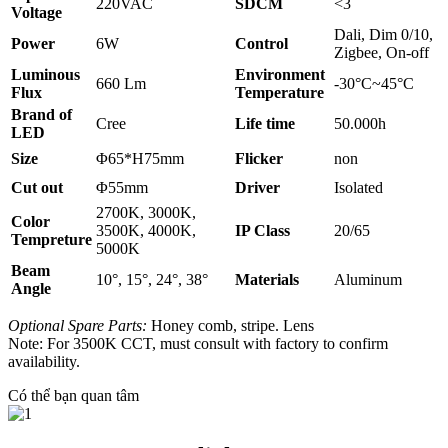
220VAC
SDCM
<3
Voltage
Dali, Dim 0/10,
Power
6W
Control
Zigbee, On-off
Luminous
Environment
660 Lm
-30°C~45°C
Flux
Temperature
Brand of
Cree
Life time
50.000h
LED
Size
Φ65*H75mm
Flicker
non
Cut out
Φ55mm
Driver
Isolated
2700K, 3000K,
Color
3500K, 4000K,
IP Class
20/65
Tempreture
5000K
Beam
10°, 15°, 24°, 38°
Materials
Aluminum
Angle
Optional Spare Parts:
Honey comb, stripe. Lens
Note: For 3500K CCT, must consult with factory to confirm
availability.
Có thể bạn quan tâm