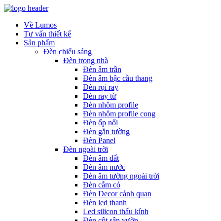
Về Lumos
Tư vấn thiết kế
Sản phẩm
Đèn chiếu sáng
Đèn trong nhà
Đèn âm trần
Đèn âm bậc cầu thang
Đèn rọi ray
Đèn ray từ
Đèn nhôm profile
Đèn nhôm profile cong
Đèn ốp nổi
Đèn gắn tường
Đèn Panel
Đèn ngoài trời
Đèn âm đất
Đèn âm nước
Đèn âm tường ngoài trời
Đèn cắm cỏ
Đèn Decor cảnh quan
Đèn led thanh
Led silicon thấu kính
Đèn cột sân vườn