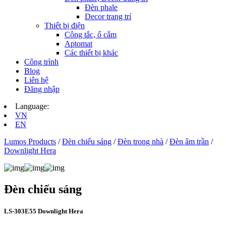
Đèn phale
Decor trang trí
Thiết bị điện
Công tắc, ổ cắm
Aptomat
Các thiết bị khác
Công trình
Blog
Liên hệ
Đăng nhập
Language:
VN
EN
Lumos Products
/
Đèn chiếu sáng
/
Đèn trong nhà
/
Đèn âm trần
/
Downlight Hera
Đèn chiếu sáng
LS‑303E55 Downlight Hera