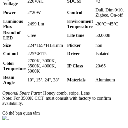
220VAC
SDCM
<3
Voltage
Dali, Dim 0/10,
Power
2*20W
Control
Zigbee, On-off
Luminous
Environment
2499 Lm
-30°C~45°C
Flux
Temperature
Brand of
Cree
Life time
50.000h
LED
Size
224*165*H131mm
Flicker
non
Cut out
225*Φ115
Driver
Isolated
2700K, 3000K,
Color
3500K, 4000K,
IP Class
20/65
Tempreture
5000K
Beam
10°, 15°, 24°, 38°
Materials
Aluminum
Angle
Optional Spare Parts:
Honey comb, stripe. Lens
Note: For 3500K CCT, must consult with factory to confirm
availability.
Có thể bạn quan tâm