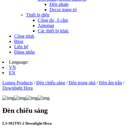
Đèn phale
Decor trang trí
Thiết bị điện
Công tắc, ổ cắm
Aptomat
Các thiết bị khác
Công trình
Blog
Liên hệ
Đăng nhập
Language:
VN
EN
Lumos Products
/
Đèn chiếu sáng
/
Đèn trong nhà
/
Đèn âm trần
/
Downlight Hera
Đèn chiếu sáng
LS‑302T95-2 Downlight Hera