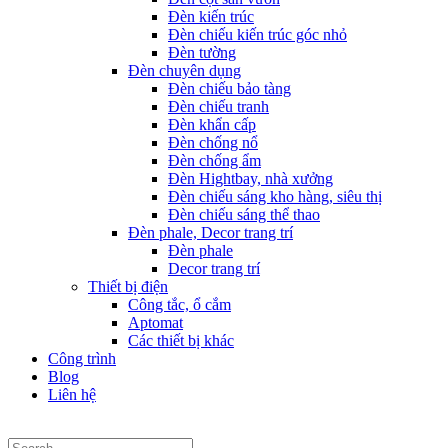
Đèn kiến trúc
Đèn chiếu kiến trúc góc nhỏ
Đèn tường
Đèn chuyên dụng
Đèn chiếu bảo tàng
Đèn chiếu tranh
Đèn khẩn cấp
Đèn chống nổ
Đèn chống ẩm
Đèn Hightbay, nhà xưởng
Đèn chiếu sáng kho hàng, siêu thị
Đèn chiếu sáng thể thao
Đèn phale, Decor trang trí
Đèn phale
Decor trang trí
Thiết bị điện
Công tắc, ổ cắm
Aptomat
Các thiết bị khác
Công trình
Blog
Liên hệ