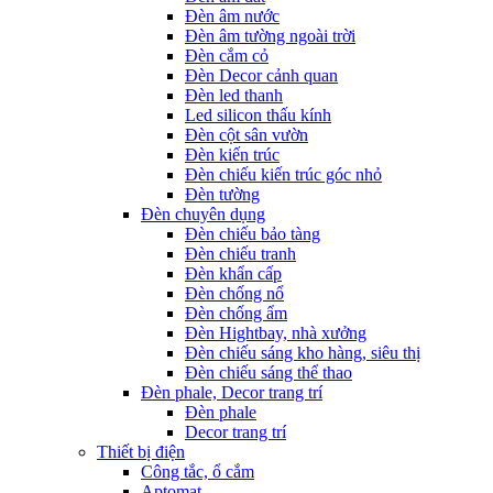
Đèn âm nước
Đèn âm tường ngoài trời
Đèn cắm cỏ
Đèn Decor cảnh quan
Đèn led thanh
Led silicon thấu kính
Đèn cột sân vườn
Đèn kiến trúc
Đèn chiếu kiến trúc góc nhỏ
Đèn tường
Đèn chuyên dụng
Đèn chiếu bảo tàng
Đèn chiếu tranh
Đèn khẩn cấp
Đèn chống nổ
Đèn chống ẩm
Đèn Hightbay, nhà xưởng
Đèn chiếu sáng kho hàng, siêu thị
Đèn chiếu sáng thể thao
Đèn phale, Decor trang trí
Đèn phale
Decor trang trí
Thiết bị điện
Công tắc, ổ cắm
Aptomat