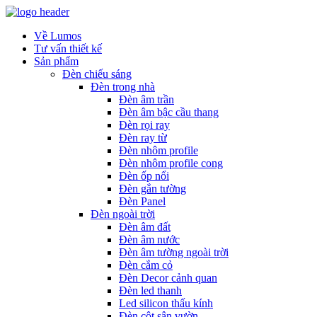
Về Lumos
Tư vấn thiết kế
Sản phẩm
Đèn chiếu sáng
Đèn trong nhà
Đèn âm trần
Đèn âm bậc cầu thang
Đèn rọi ray
Đèn ray từ
Đèn nhôm profile
Đèn nhôm profile cong
Đèn ốp nổi
Đèn gắn tường
Đèn Panel
Đèn ngoài trời
Đèn âm đất
Đèn âm nước
Đèn âm tường ngoài trời
Đèn cắm cỏ
Đèn Decor cảnh quan
Đèn led thanh
Led silicon thấu kính
Đèn cột sân vườn