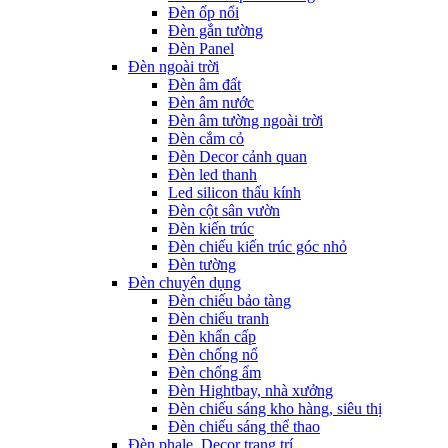
Đèn ốp nổi
Đèn gắn tường
Đèn Panel
Đèn ngoài trời
Đèn âm đất
Đèn âm nước
Đèn âm tường ngoài trời
Đèn cắm cỏ
Đèn Decor cảnh quan
Đèn led thanh
Led silicon thấu kính
Đèn cột sân vườn
Đèn kiến trúc
Đèn chiếu kiến trúc góc nhỏ
Đèn tường
Đèn chuyên dụng
Đèn chiếu bảo tàng
Đèn chiếu tranh
Đèn khẩn cấp
Đèn chống nổ
Đèn chống ẩm
Đèn Hightbay, nhà xưởng
Đèn chiếu sáng kho hàng, siêu thị
Đèn chiếu sáng thể thao
Đèn phale, Decor trang trí