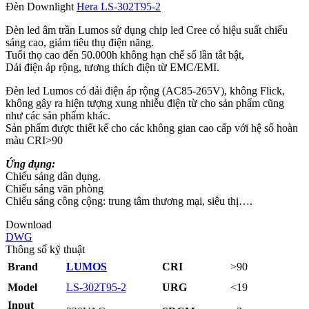
Đèn Downlight
Hera LS‑302T95-2
Đèn led âm trần Lumos sử dụng chip led Cree có hiệu suất chiếu
sáng cao, giảm tiêu thụ điện năng.
Tuổi thọ cao đến 50.000h không hạn chế số lần tắt bật,
Dải điện áp rộng, tương thích điện từ EMC/EMI.
Đèn led Lumos có dải điện áp rộng (AC85-265V), không Flick,
không gây ra hiện tượng xung nhiễu điện từ cho sản phẩm cũng
như các sản phẩm khác.
Sản phẩm được thiết kế cho các không gian cao cấp với hệ số hoàn
màu CRI>90
Ứng dụng:
Chiếu sáng dân dụng.
Chiếu sáng văn phòng
Chiếu sáng công cộng: trung tâm thương mại, siêu thị….
Download
DWG
Thông số kỹ thuật
Brand
LUMOS
CRI
>90
Model
LS-302T95-2
URG
<19
Input