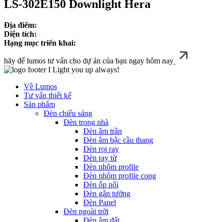
LS‑302E150 Downlight Hera
Địa điểm:
Diện tích:
Hạng mục triển khai:
hãy để lumos tư vấn cho dự án của bạn ngay hôm nay
I Light you up always!
Về Lumos
Tư vấn thiết kế
Sản phẩm
Đèn chiếu sáng
Đèn trong nhà
Đèn âm trần
Đèn âm bậc cầu thang
Đèn rọi ray
Đèn ray từ
Đèn nhôm profile
Đèn nhôm profile cong
Đèn ốp nổi
Đèn gắn tường
Đèn Panel
Đèn ngoài trời
Đèn âm đất