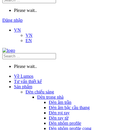
Please wait..
Đăng nhập
VN
VN
EN
Please wait..
Về Lumos
Tư vấn thiết kế
Sản phẩm
Đèn chiếu sáng
Đèn trong nhà
Đèn âm trần
Đèn âm bậc cầu thang
Đèn rọi ray
Đèn ray từ
Đèn nhôm profile
Đèn nhôm profile cong