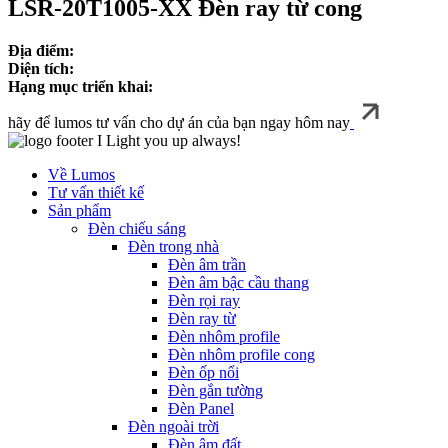
LSR-20T1005-XX Đèn ray từ cong
Địa điểm:
Diện tích:
Hạng mục triển khai:
hãy để lumos tư vấn cho dự án của bạn ngay hôm nay
I Light you up always!
Về Lumos
Tư vấn thiết kế
Sản phẩm
Đèn chiếu sáng
Đèn trong nhà
Đèn âm trần
Đèn âm bậc cầu thang
Đèn rọi ray
Đèn ray từ
Đèn nhôm profile
Đèn nhôm profile cong
Đèn ốp nổi
Đèn gắn tường
Đèn Panel
Đèn ngoài trời
Đèn âm đất