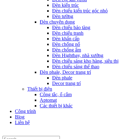
Đèn kiến trúc
Đèn chiếu kiến trúc góc nhỏ
Đèn tường
Đèn chuyên dụng
Đèn chiếu bảo tàng
Đèn chiếu tranh
Đèn khẩn cấp
Đèn chống nổ
Đèn chống ẩm
Đèn Hightbay, nhà xưởng
Đèn chiếu sáng kho hàng, siêu thị
Đèn chiếu sáng thể thao
Đèn phale, Decor trang trí
Đèn phale
Decor trang trí
Thiết bị điện
Công tắc, ổ cắm
Aptomat
Các thiết bị khác
Công trình
Blog
Liên hệ