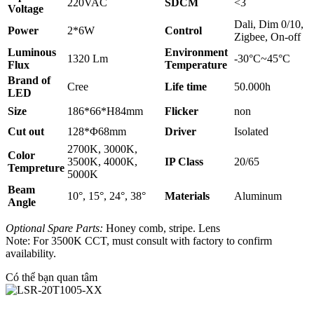
220VAC
SDCM
<3
Voltage
Dali, Dim 0/10,
Power
2*6W
Control
Zigbee, On-off
Luminous
Environment
1320 Lm
-30°C~45°C
Flux
Temperature
Brand of
Cree
Life time
50.000h
LED
Size
186*66*H84mm
Flicker
non
Cut out
128*Φ68mm
Driver
Isolated
2700K, 3000K,
Color
3500K, 4000K,
IP Class
20/65
Tempreture
5000K
Beam
10°, 15°, 24°, 38°
Materials
Aluminum
Angle
Optional Spare Parts:
Honey comb, stripe. Lens
Note: For 3500K CCT, must consult with factory to confirm
availability.
Có thể bạn quan tâm