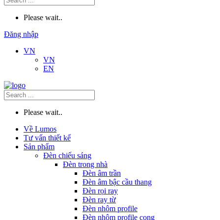
Please wait..
Đăng nhập
VN
VN
EN
Please wait..
Về Lumos
Tư vấn thiết kế
Sản phẩm
Đèn chiếu sáng
Đèn trong nhà
Đèn âm trần
Đèn âm bậc cầu thang
Đèn rọi ray
Đèn ray từ
Đèn nhôm profile
Đèn nhôm profile cong