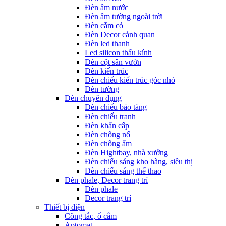
Đèn âm nước
Đèn âm tường ngoài trời
Đèn cắm cỏ
Đèn Decor cảnh quan
Đèn led thanh
Led silicon thấu kính
Đèn cột sân vườn
Đèn kiến trúc
Đèn chiếu kiến trúc góc nhỏ
Đèn tường
Đèn chuyên dụng
Đèn chiếu bảo tàng
Đèn chiếu tranh
Đèn khẩn cấp
Đèn chống nổ
Đèn chống ẩm
Đèn Hightbay, nhà xưởng
Đèn chiếu sáng kho hàng, siêu thị
Đèn chiếu sáng thể thao
Đèn phale, Decor trang trí
Đèn phale
Decor trang trí
Thiết bị điện
Công tắc, ổ cắm
Aptomat