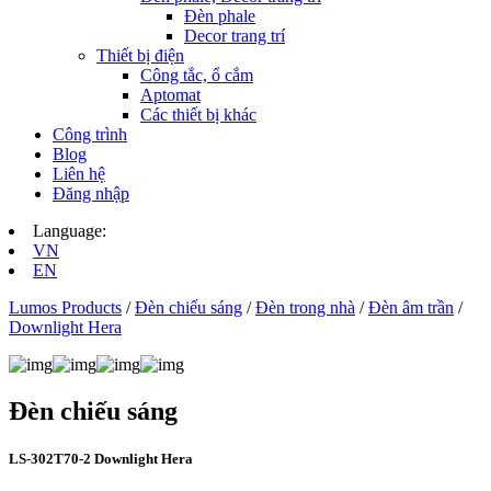
Đèn phale
Decor trang trí
Thiết bị điện
Công tắc, ổ cắm
Aptomat
Các thiết bị khác
Công trình
Blog
Liên hệ
Đăng nhập
Language:
VN
EN
Lumos Products
/
Đèn chiếu sáng
/
Đèn trong nhà
/
Đèn âm trần
/
Downlight Hera
Đèn chiếu sáng
LS‑302T70-2 Downlight Hera