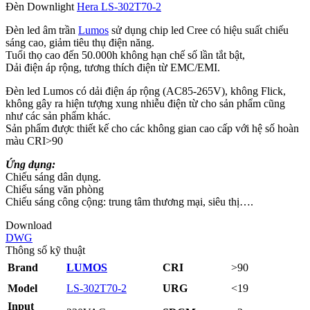
Đèn Downlight
Hera LS‑302T70-2
Đèn led âm trần
Lumos
sử dụng chip led Cree có hiệu suất chiếu
sáng cao, giảm tiêu thụ điện năng.
Tuổi thọ cao đến 50.000h không hạn chế số lần tắt bật,
Dải điện áp rộng, tương thích điện từ EMC/EMI.
Đèn led Lumos có dải điện áp rộng (AC85-265V), không Flick,
không gây ra hiện tượng xung nhiễu điện từ cho sản phẩm cũng
như các sản phẩm khác.
Sản phẩm được thiết kế cho các không gian cao cấp với hệ số hoàn
màu CRI>90
Ứng dụng:
Chiếu sáng dân dụng.
Chiếu sáng văn phòng
Chiếu sáng công cộng: trung tâm thương mại, siêu thị….
Download
DWG
Thông số kỹ thuật
Brand
LUMOS
CRI
>90
Model
LS-302T70-2
URG
<19
Input