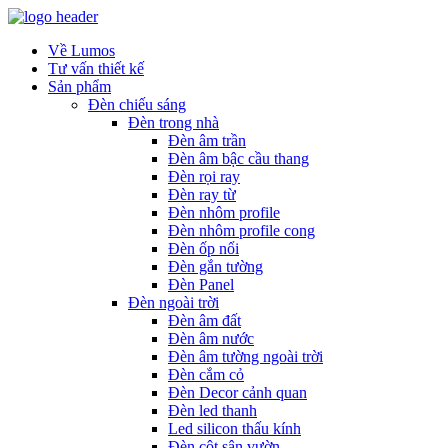
Về Lumos
Tư vấn thiết kế
Sản phẩm
Đèn chiếu sáng
Đèn trong nhà
Đèn âm trần
Đèn âm bậc cầu thang
Đèn rọi ray
Đèn ray từ
Đèn nhôm profile
Đèn nhôm profile cong
Đèn ốp nổi
Đèn gắn tường
Đèn Panel
Đèn ngoài trời
Đèn âm đất
Đèn âm nước
Đèn âm tường ngoài trời
Đèn cắm cỏ
Đèn Decor cảnh quan
Đèn led thanh
Led silicon thấu kính
Đèn cột sân vườn