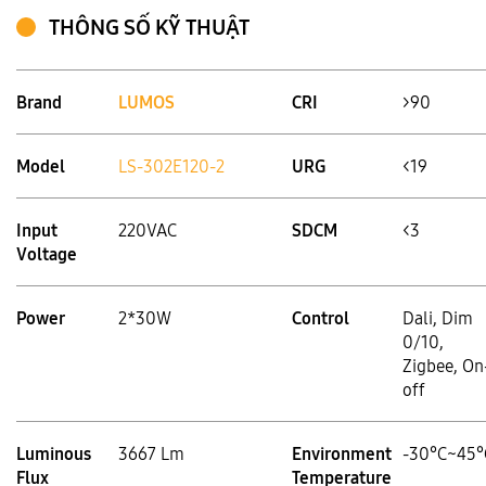
THÔNG SỐ KỸ THUẬT
Brand
LUMOS
CRI
>90
Model
LS-302E120-2
URG
<19
Input
220VAC
SDCM
<3
Voltage
Power
2*30W
Control
Dali, Dim
0/10,
Zigbee, On
off
Luminous
3667 Lm
Environment
-30°C~45°
Flux
Temperature