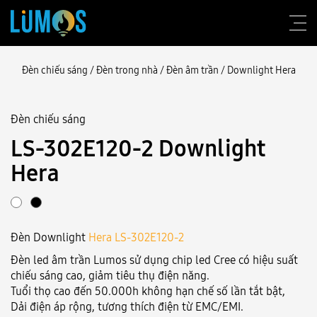
Đèn chiếu sáng
/
Đèn trong nhà
/
Đèn âm trần
/
Downlight Hera
Đèn chiếu sáng
Về Lumos
LS‑302E120-2 Downlight
Tư vấn thiết kế
Hera
Sản phẩm
Công trình
Đèn Downlight
Hera LS‑302E120-2
Blog
Đèn led âm trần Lumos sử dụng chip led Cree có hiệu suất
chiếu sáng cao, giảm tiêu thụ điện năng.
Liên hệ
Tuổi thọ cao đến 50.000h không hạn chế số lần tắt bật,
Dải điện áp rộng, tương thích điện từ EMC/EMI.
Đăng nhập