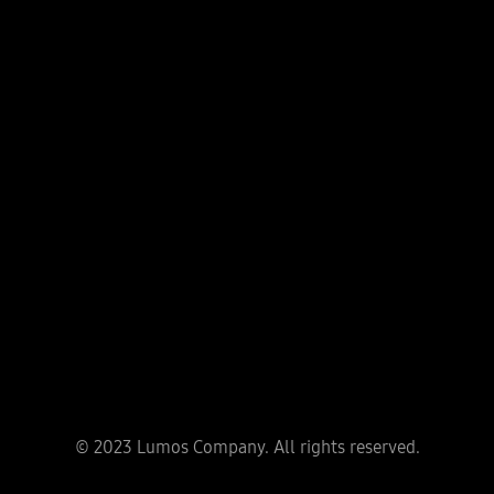
Công ty
Thôn Phương Trạch, Xã Vĩnh Ngọc, Huyện Đông Anh,
Thành Phố Hà Nội
VP Hà Nội
Tầng 5, Tòa nhà Luxury, 59 Võ Chí Công, Quận Cầu Giấy,
TP. Hà Nội
VP Hồ Chí Minh
319B2 Lý Thường Kiệt, P.15, Quận 11
VP Quảng Ninh
Căn A9-05 Monbay, Phường Hồng Hải, TP. Hạ Long,
© 2023 Lumos Company. All rights reserved.
Quảng Ninh