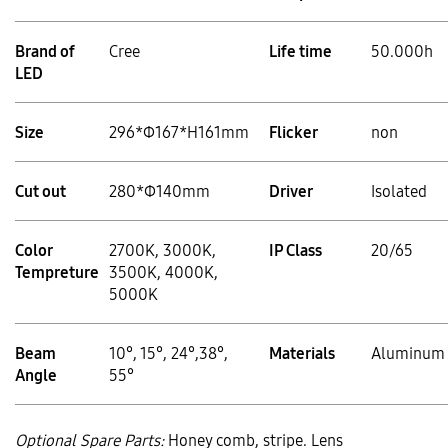
Brand of
Cree
Life time
50.000h
LED
Size
296*Φ167*H161mm
Flicker
non
Cut out
280*Φ140mm
Driver
Isolated
Color
2700K, 3000K,
IP Class
20/65
Tempreture
3500K, 4000K,
5000K
Beam
10°, 15°, 24°,38°,
Materials
Aluminum
Angle
55°
Optional Spare Parts:
Honey comb, stripe. Lens