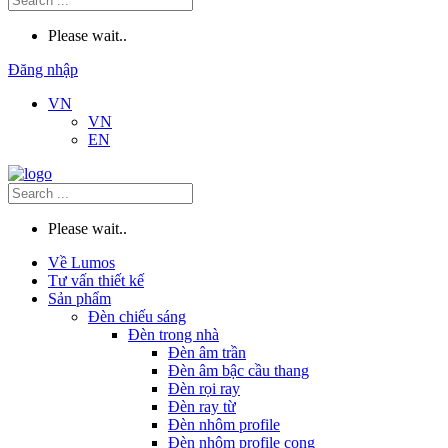
Please wait..
Đăng nhập
VN
VN
EN
Please wait..
Về Lumos
Tư vấn thiết kế
Sản phẩm
Đèn chiếu sáng
Đèn trong nhà
Đèn âm trần
Đèn âm bậc cầu thang
Đèn rọi ray
Đèn ray từ
Đèn nhôm profile
Đèn nhôm profile cong