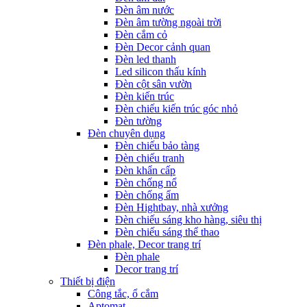
Đèn âm nước
Đèn âm tường ngoài trời
Đèn cắm cỏ
Đèn Decor cảnh quan
Đèn led thanh
Led silicon thấu kính
Đèn cột sân vườn
Đèn kiến trúc
Đèn chiếu kiến trúc góc nhỏ
Đèn tường
Đèn chuyên dụng
Đèn chiếu bảo tàng
Đèn chiếu tranh
Đèn khẩn cấp
Đèn chống nổ
Đèn chống ẩm
Đèn Hightbay, nhà xưởng
Đèn chiếu sáng kho hàng, siêu thị
Đèn chiếu sáng thể thao
Đèn phale, Decor trang trí
Đèn phale
Decor trang trí
Thiết bị điện
Công tắc, ổ cắm
Aptomat