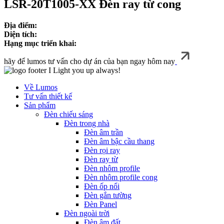
LSR-20T1005-XX Đèn ray từ cong
Địa điểm:
Diện tích:
Hạng mục triển khai:
hãy để lumos tư vấn cho dự án của bạn ngay hôm nay
I Light you up always!
Về Lumos
Tư vấn thiết kế
Sản phẩm
Đèn chiếu sáng
Đèn trong nhà
Đèn âm trần
Đèn âm bậc cầu thang
Đèn rọi ray
Đèn ray từ
Đèn nhôm profile
Đèn nhôm profile cong
Đèn ốp nổi
Đèn gắn tường
Đèn Panel
Đèn ngoài trời
Đèn âm đất