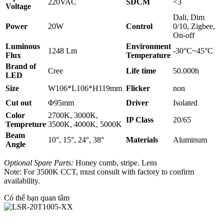
220VAC
SDCM
<3
Voltage
Dali, Dim
Power
20W
Control
0/10, Zigbee,
On-off
Luminous
Environment
1248 Lm
-30°C~45°C
Flux
Temperature
Brand of
Cree
Life time
50.000h
LED
Size
W106*L106*H119mm
Flicker
non
Cut out
Φ95mm
Driver
Isolated
Color
2700K, 3000K,
IP Class
20/65
Tempreture
3500K, 4000K, 5000K
Beam
10°, 15°, 24°, 38°
Materials
Aluminum
Angle
Optional Spare Parts:
Honey comb, stripe. Lens
Note: For 3500K CCT, must consult with factory to confirm
availability.
Có thể bạn quan tâm