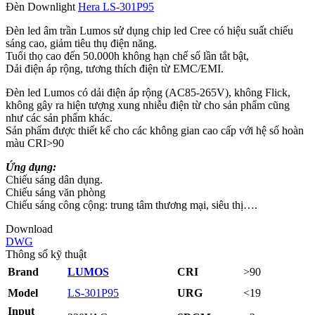
Đèn Downlight
Hera LS‑301P95
Đèn led âm trần Lumos sử dụng chip led Cree có hiệu suất chiếu
sáng cao, giảm tiêu thụ điện năng.
Tuổi thọ cao đến 50.000h không hạn chế số lần tắt bật,
Dải điện áp rộng, tương thích điện từ EMC/EMI.
Đèn led Lumos có dải điện áp rộng (AC85-265V), không Flick,
không gây ra hiện tượng xung nhiễu điện từ cho sản phẩm cũng
như các sản phẩm khác.
Sản phẩm được thiết kế cho các không gian cao cấp với hệ số hoàn
màu CRI>90
Ứng dụng:
Chiếu sáng dân dụng.
Chiếu sáng văn phòng
Chiếu sáng công cộng: trung tâm thương mại, siêu thị….
Download
DWG
Thông số kỹ thuật
Brand
LUMOS
CRI
>90
Model
LS-301P95
URG
<19
Input