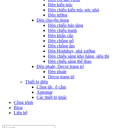
Đèn kiến trúc
Đèn chiếu kiến trúc góc nhỏ
Đèn tường
Đèn chuyên dụng
Đèn chiếu bảo tàng
Đèn chiếu tranh
Đèn khẩn cấp
Đèn chống nổ
Đèn chống ẩm
Đèn Hightbay, nhà xưởng
Đèn chiếu sáng kho hàng, siêu thị
Đèn chiếu sáng thể thao
Đèn phale, Decor trang trí
Đèn phale
Decor trang trí
Thiết bị điện
Công tắc, ổ cắm
Aptomat
Các thiết bị khác
Công trình
Blog
Liên hệ