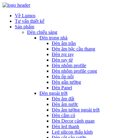
Về Lumos
Tư vấn thiết kế
Sản phẩm
Đèn chiếu sáng
Đèn trong nhà
Đèn âm trần
Đèn âm bậc cầu thang
Đèn rọi ray
Đèn ray từ
Đèn nhôm profile
Đèn nhôm profile cong
Đèn ốp nổi
Đèn gắn tường
Đèn Panel
Đèn ngoài trời
Đèn âm đất
Đèn âm nước
Đèn âm tường ngoài trời
Đèn cắm cỏ
Đèn Decor cảnh quan
Đèn led thanh
Led silicon thấu kính
Đèn cột sân vườn