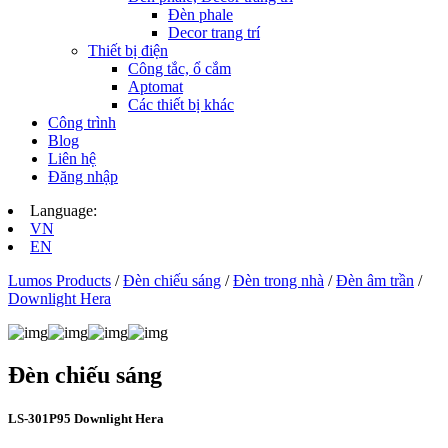
Đèn phale
Decor trang trí
Thiết bị điện
Công tắc, ổ cắm
Aptomat
Các thiết bị khác
Công trình
Blog
Liên hệ
Đăng nhập
Language:
VN
EN
Lumos Products
/
Đèn chiếu sáng
/
Đèn trong nhà
/
Đèn âm trần
/
Downlight Hera
Đèn chiếu sáng
LS‑301P95 Downlight Hera