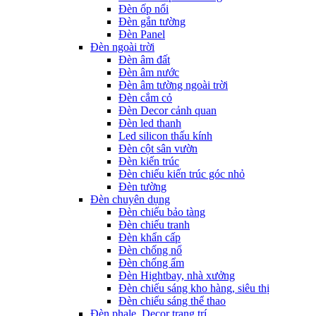
Đèn ốp nổi
Đèn gắn tường
Đèn Panel
Đèn ngoài trời
Đèn âm đất
Đèn âm nước
Đèn âm tường ngoài trời
Đèn cắm cỏ
Đèn Decor cảnh quan
Đèn led thanh
Led silicon thấu kính
Đèn cột sân vườn
Đèn kiến trúc
Đèn chiếu kiến trúc góc nhỏ
Đèn tường
Đèn chuyên dụng
Đèn chiếu bảo tàng
Đèn chiếu tranh
Đèn khẩn cấp
Đèn chống nổ
Đèn chống ẩm
Đèn Hightbay, nhà xưởng
Đèn chiếu sáng kho hàng, siêu thị
Đèn chiếu sáng thể thao
Đèn phale, Decor trang trí