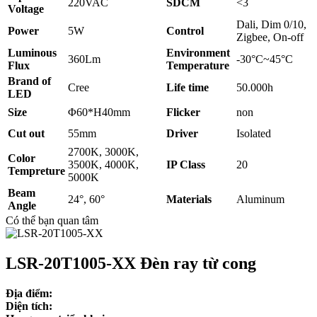
220VAC
SDCM
<3
Voltage
Dali, Dim 0/10,
Power
5W
Control
Zigbee, On-off
Luminous
Environment
360Lm
-30°C~45°C
Flux
Temperature
Brand of
Cree
Life time
50.000h
LED
Size
Φ60*H40mm
Flicker
non
Cut out
55mm
Driver
Isolated
2700K, 3000K,
Color
3500K, 4000K,
IP Class
20
Tempreture
5000K
Beam
24°, 60°
Materials
Aluminum
Angle
Có thể bạn quan tâm
LSR-20T1005-XX Đèn ray từ cong
Địa điểm:
Diện tích: