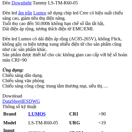
Đèn
Downlight
Tammy LS‑TM‑R60‑05
Đèn led
âm trần
Lumos
sử dụng chip led Cree có hiệu suất chiếu
sáng cao, giảm tiêu thụ điện năng.
Tuổi thọ cao đến 50.000h không hạn chế số lần tắt bật,
Dải điện áp rộng, tương thích điện từ EMC/EMI.
Đèn led Lumos có dải điện áp rộng (AC85-265V), không Flick,
không gây ra hiện tượng xung nhiễu điện từ cho sản phẩm cũng
như các sản phẩm khác.
Sản phẩm được thiết kế cho các không gian cao cấp với hệ số hoàn
màu CRI>90
Ứng dụng:
Chiếu sáng dân dụng.
Chiếu sáng văn phòng
Chiếu sáng công cộng: trung tâm thương mại, siêu thị….
Download
DataSheet
IES
DWG
Thông số kỹ thuật
Brand
LUMOS
CRI
>90
Model
LS‑TM‑R60‑05
URG
<19
Input