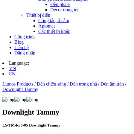
Đèn phale
Decor trang trí
Thiết bị điện
Công tắc, ổ cắm
Aptomat
Các thiết bị khác
Công trình
Blog
Liên hệ
Đăng nhập
Language:
VN
EN
Lumos Products
/
Đèn chiếu sáng
/
Đèn trong nhà
/
Đèn âm trần
/
Downlight Tammy
Downlight Tammy
LS‑TM‑R60‑05 Downlight Tammy