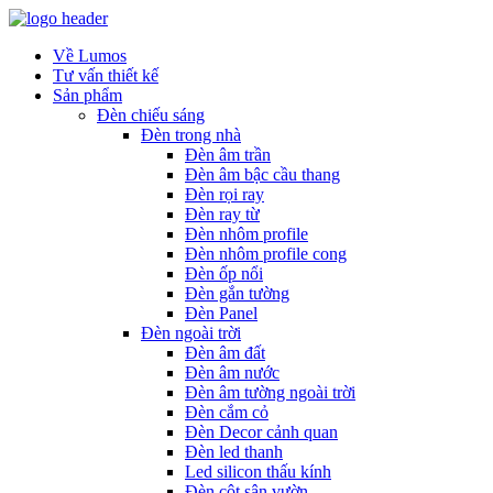
Về Lumos
Tư vấn thiết kế
Sản phẩm
Đèn chiếu sáng
Đèn trong nhà
Đèn âm trần
Đèn âm bậc cầu thang
Đèn rọi ray
Đèn ray từ
Đèn nhôm profile
Đèn nhôm profile cong
Đèn ốp nổi
Đèn gắn tường
Đèn Panel
Đèn ngoài trời
Đèn âm đất
Đèn âm nước
Đèn âm tường ngoài trời
Đèn cắm cỏ
Đèn Decor cảnh quan
Đèn led thanh
Led silicon thấu kính
Đèn cột sân vườn