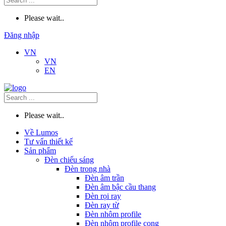
Please wait..
Đăng nhập
VN
VN
EN
Please wait..
Về Lumos
Tư vấn thiết kế
Sản phẩm
Đèn chiếu sáng
Đèn trong nhà
Đèn âm trần
Đèn âm bậc cầu thang
Đèn rọi ray
Đèn ray từ
Đèn nhôm profile
Đèn nhôm profile cong