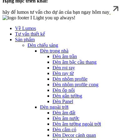
Hạng mục triển khai:
hãy để lumos tư vấn cho dự án của bạn ngay hôm nay
I Light you up always!
Về Lumos
Tư vấn thiết kế
Sản phẩm
Đèn chiếu sáng
Đèn trong nhà
Đèn âm trần
Đèn âm bậc cầu thang
Đèn rọi ray
Đèn ray từ
Đèn nhôm profile
Đèn nhôm profile cong
Đèn ốp nổi
Đèn gắn tường
Đèn Panel
Đèn ngoài trời
Đèn âm đất
Đèn âm nước
Đèn âm tường ngoài trời
Đèn cắm cỏ
Đèn Decor cảnh quan