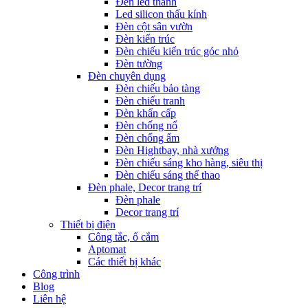
Đèn led thanh
Led silicon thấu kính
Đèn cột sân vườn
Đèn kiến trúc
Đèn chiếu kiến trúc góc nhỏ
Đèn tường
Đèn chuyên dụng
Đèn chiếu bảo tàng
Đèn chiếu tranh
Đèn khẩn cấp
Đèn chống nổ
Đèn chống ẩm
Đèn Hightbay, nhà xưởng
Đèn chiếu sáng kho hàng, siêu thị
Đèn chiếu sáng thể thao
Đèn phale, Decor trang trí
Đèn phale
Decor trang trí
Thiết bị điện
Công tắc, ổ cắm
Aptomat
Các thiết bị khác
Công trình
Blog
Liên hệ