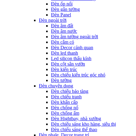
Đèn ốp nổi
Đèn gắn tường
Đèn Panel
Đèn ngoài trời
Đèn âm đất
Đèn âm nước
Đèn âm tường ngoài trời
Đèn cắm cỏ
Đèn Decor cảnh quan
Đèn led thanh
Led silicon thấu kính
Đèn cột sân vườn
Đèn kiến trúc
Đèn chiếu kiến trúc góc nhỏ
Đèn tường
Đèn chuyên dụng
Đèn chiếu bảo tàng
Đèn chiếu tranh
Đèn khẩn cấp
Đèn chống nổ
Đèn chống ẩm
Đèn Hightbay, nhà xưởng
Đèn chiếu sáng kho hàng, siêu thị
Đèn chiếu sáng thể thao
Đèn phale, Decor trang trí