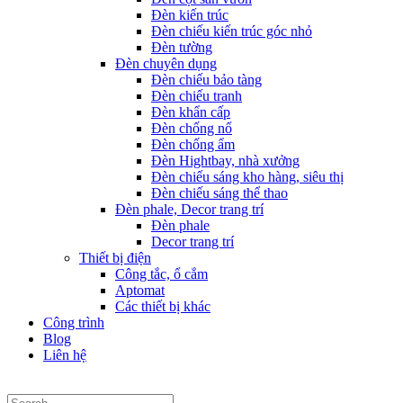
Đèn kiến trúc
Đèn chiếu kiến trúc góc nhỏ
Đèn tường
Đèn chuyên dụng
Đèn chiếu bảo tàng
Đèn chiếu tranh
Đèn khẩn cấp
Đèn chống nổ
Đèn chống ẩm
Đèn Hightbay, nhà xưởng
Đèn chiếu sáng kho hàng, siêu thị
Đèn chiếu sáng thể thao
Đèn phale, Decor trang trí
Đèn phale
Decor trang trí
Thiết bị điện
Công tắc, ổ cắm
Aptomat
Các thiết bị khác
Công trình
Blog
Liên hệ