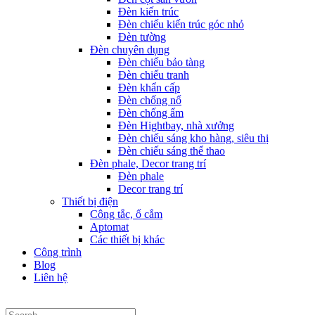
Đèn kiến trúc
Đèn chiếu kiến trúc góc nhỏ
Đèn tường
Đèn chuyên dụng
Đèn chiếu bảo tàng
Đèn chiếu tranh
Đèn khẩn cấp
Đèn chống nổ
Đèn chống ẩm
Đèn Hightbay, nhà xưởng
Đèn chiếu sáng kho hàng, siêu thị
Đèn chiếu sáng thể thao
Đèn phale, Decor trang trí
Đèn phale
Decor trang trí
Thiết bị điện
Công tắc, ổ cắm
Aptomat
Các thiết bị khác
Công trình
Blog
Liên hệ