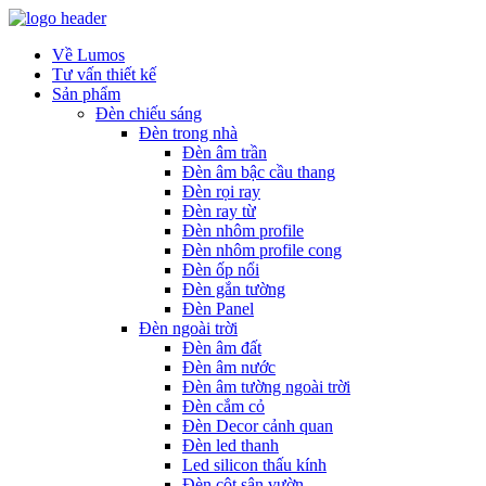
Về Lumos
Tư vấn thiết kế
Sản phẩm
Đèn chiếu sáng
Đèn trong nhà
Đèn âm trần
Đèn âm bậc cầu thang
Đèn rọi ray
Đèn ray từ
Đèn nhôm profile
Đèn nhôm profile cong
Đèn ốp nổi
Đèn gắn tường
Đèn Panel
Đèn ngoài trời
Đèn âm đất
Đèn âm nước
Đèn âm tường ngoài trời
Đèn cắm cỏ
Đèn Decor cảnh quan
Đèn led thanh
Led silicon thấu kính
Đèn cột sân vườn