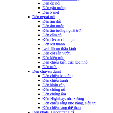
Đèn ốp nổi
Đèn gắn tường
Đèn Panel
Đèn ngoài trời
Đèn âm đất
Đèn âm nước
Đèn âm tường ngoài trời
Đèn cắm cỏ
Đèn Decor cảnh quan
Đèn led thanh
Led silicon thấu kính
Đèn cột sân vườn
Đèn kiến trúc
Đèn chiếu kiến trúc góc nhỏ
Đèn tường
Đèn chuyên dụng
Đèn chiếu bảo tàng
Đèn chiếu tranh
Đèn khẩn cấp
Đèn chống nổ
Đèn chống ẩm
Đèn Hightbay, nhà xưởng
Đèn chiếu sáng kho hàng, siêu thị
Đèn chiếu sáng thể thao
Đèn phale, Decor trang trí