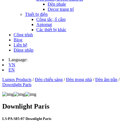
Đèn phale
Decor trang trí
Thiết bị điện
Công tắc, ổ cắm
Aptomat
Các thiết bị khác
Công trình
Blog
Liên hệ
Đăng nhập
Language:
VN
EN
Lumos Products
/
Đèn chiếu sáng
/
Đèn trong nhà
/
Đèn âm trần
/
Downlight Paris
Downlight Paris
LS‑PA‑S85‑07 Downlight Paris