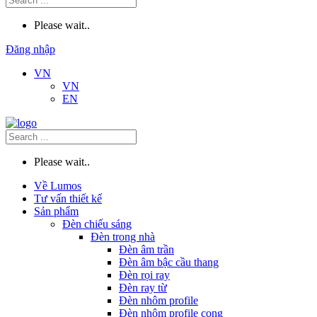
Please wait..
Đăng nhập
VN
VN
EN
Please wait..
Về Lumos
Tư vấn thiết kế
Sản phẩm
Đèn chiếu sáng
Đèn trong nhà
Đèn âm trần
Đèn âm bậc cầu thang
Đèn rọi ray
Đèn ray từ
Đèn nhôm profile
Đèn nhôm profile cong