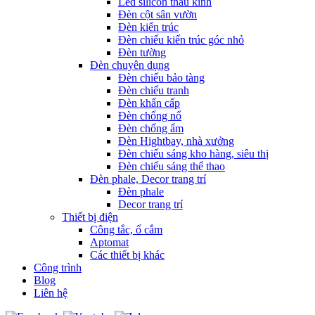
Led silicon thấu kính
Đèn cột sân vườn
Đèn kiến trúc
Đèn chiếu kiến trúc góc nhỏ
Đèn tường
Đèn chuyên dụng
Đèn chiếu bảo tàng
Đèn chiếu tranh
Đèn khẩn cấp
Đèn chống nổ
Đèn chống ẩm
Đèn Hightbay, nhà xưởng
Đèn chiếu sáng kho hàng, siêu thị
Đèn chiếu sáng thể thao
Đèn phale, Decor trang trí
Đèn phale
Decor trang trí
Thiết bị điện
Công tắc, ổ cắm
Aptomat
Các thiết bị khác
Công trình
Blog
Liên hệ