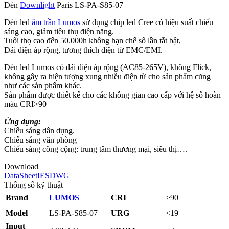
Đèn
Downlight
Paris LS‑PA‑S85‑07
Đèn led
âm trần
Lumos
sử dụng chip led Cree có hiệu suất chiếu
sáng cao, giảm tiêu thụ điện năng.
Tuổi thọ cao đến 50.000h không hạn chế số lần tắt bật,
Dải điện áp rộng, tương thích điện từ EMC/EMI.
Đèn led Lumos có dải điện áp rộng (AC85-265V), không Flick,
không gây ra hiện tượng xung nhiễu điện từ cho sản phẩm cũng
như các sản phẩm khác.
Sản phẩm được thiết kế cho các không gian cao cấp với hệ số hoàn
màu CRI>90
Ứng dụng:
Chiếu sáng dân dụng.
Chiếu sáng văn phòng
Chiếu sáng công cộng: trung tâm thương mại, siêu thị….
Download
DataSheet
IES
DWG
Thông số kỹ thuật
Brand
LUMOS
CRI
>90
Model
LS‑PA‑S85‑07
URG
<19
Input