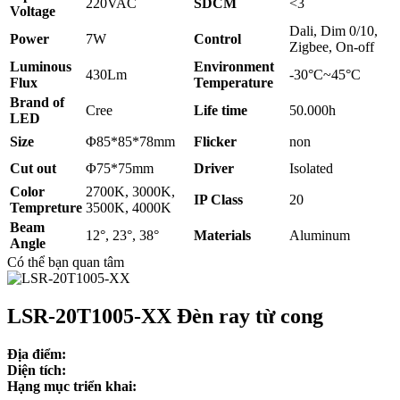
220VAC
SDCM
<3
Voltage
Dali, Dim 0/10,
Power
7W
Control
Zigbee, On-off
Luminous
Environment
430Lm
-30°C~45°C
Flux
Temperature
Brand of
Cree
Life time
50.000h
LED
Size
Φ85*85*78mm
Flicker
non
Cut out
Φ75*75mm
Driver
Isolated
Color
2700K, 3000K,
IP Class
20
Tempreture
3500K, 4000K
Beam
12°, 23°, 38°
Materials
Aluminum
Angle
Có thể bạn quan tâm
LSR-20T1005-XX Đèn ray từ cong
Địa điểm:
Diện tích:
Hạng mục triển khai: